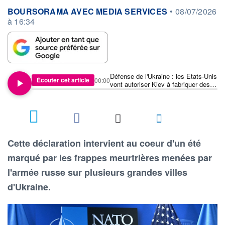
information fournie par
BOURSORAMA AVEC MEDIA SERVICES
•
08/07/2026
à 16:34
Défense de l'Ukraine : les Etats-Unis
Écouter cet article
00:00
vont autoriser Kiev à fabriquer des
missiles Patriot, annonce Donald
Trump
2
Cette déclaration intervient au coeur d'un été
marqué par les frappes meurtrières menées par
l'armée russe sur plusieurs grandes villes
d'Ukraine.