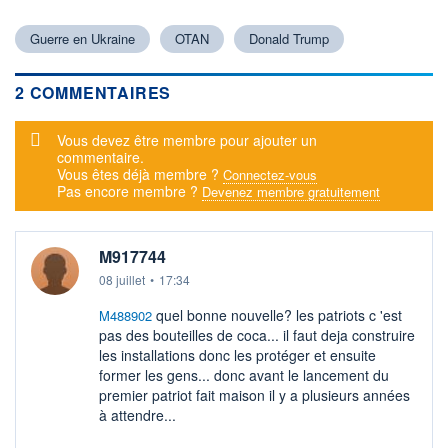
Guerre en Ukraine
OTAN
Donald Trump
2 COMMENTAIRES
Message d'alerte
Vous devez être membre pour ajouter un
commentaire.
Vous êtes déjà membre ?
Connectez-vous
Pas encore membre ?
Devenez membre gratuitement
M917744
08 juillet
•
17:34
quel bonne nouvelle? les patriots c 'est
M488902
pas des bouteilles de coca... il faut deja construire
les installations donc les protéger et ensuite
former les gens... donc avant le lancement du
premier patriot fait maison il y a plusieurs années
à attendre...