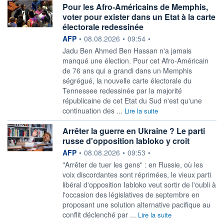
Pour les Afro-Américains de Memphis,
voter pour exister dans un Etat à la carte
électorale redessinée
information fournie par
AFP
•
08.08.2026
•
09:54
•
Jadu Ben Ahmed Ben Hassan n'a jamais
manqué une élection. Pour cet Afro-Américain
de 76 ans qui a grandi dans un Memphis
ségrégué, la nouvelle carte électorale du
Tennessee redessinée par la majorité
républicaine de cet Etat du Sud n'est qu'une
continuation des ...
Lire la suite
Arrêter la guerre en Ukraine ? Le parti
russe d'opposition Iabloko y croit
information fournie par
AFP
•
08.08.2026
•
09:53
•
"Arrêter de tuer les gens" : en Russie, où les
voix discordantes sont réprimées, le vieux parti
libéral d'opposition Iabloko veut sortir de l'oubli à
l'occasion des législatives de septembre en
proposant une solution alternative pacifique au
conflit déclenché par ...
Lire la suite