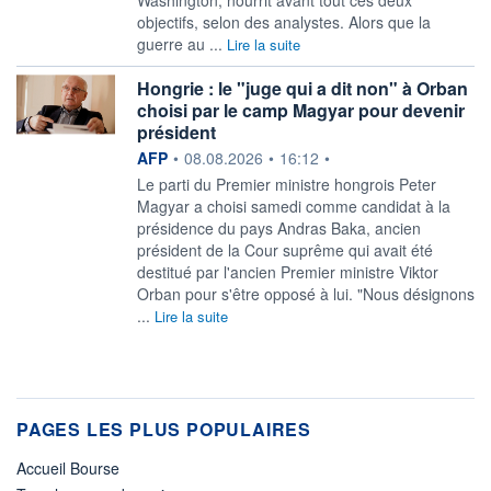
Washington, nourrit avant tout ces deux
objectifs, selon des analystes. Alors que la
guerre au ...
Lire la suite
Hongrie : le "juge qui a dit non" à Orban
choisi par le camp Magyar pour devenir
président
information fournie par
AFP
•
08.08.2026
•
16:12
•
Le parti du Premier ministre hongrois Peter
Magyar a choisi samedi comme candidat à la
présidence du pays Andras Baka, ancien
président de la Cour suprême qui avait été
destitué par l'ancien Premier ministre Viktor
Orban pour s'être opposé à lui. "Nous désignons
...
Lire la suite
PAGES LES PLUS POPULAIRES
Accueil Bourse