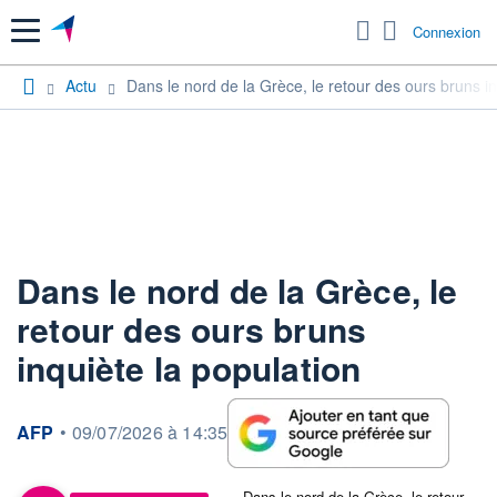
Menu
Connexion
Actu
Dans le nord de la Grèce, le retour des ours bruns in
Dans le nord de la Grèce, le
retour des ours bruns
inquiète la population
information fournie par
AFP
•
09/07/2026 à 14:35
Dans le nord de la Grèce, le retour