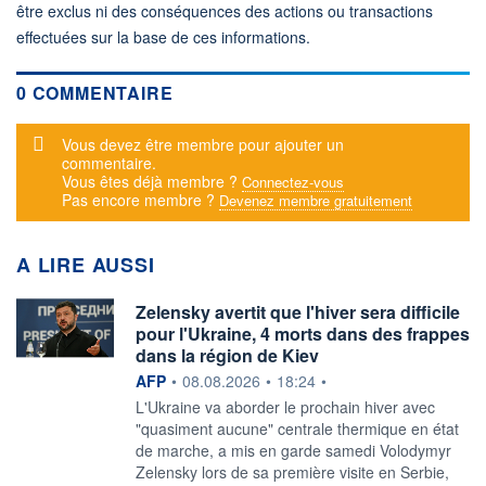
être exclus ni des conséquences des actions ou transactions
effectuées sur la base de ces informations.
0 COMMENTAIRE
Message d'alerte
Vous devez être membre pour ajouter un
commentaire.
Vous êtes déjà membre ?
Connectez-vous
Pas encore membre ?
Devenez membre gratuitement
A LIRE AUSSI
Zelensky avertit que l'hiver sera difficile
pour l'Ukraine, 4 morts dans des frappes
dans la région de Kiev
information fournie par
AFP
•
08.08.2026
•
18:24
•
L'Ukraine va aborder le prochain hiver avec
"quasiment aucune" centrale thermique en état
de marche, a mis en garde samedi Volodymyr
Zelensky lors de sa première visite en Serbie,