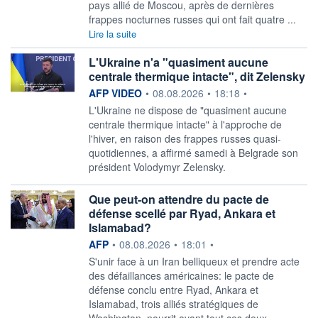
pays allié de Moscou, après de dernières
frappes nocturnes russes qui ont fait quatre ...
Lire la suite
L'Ukraine n'a "quasiment aucune
centrale thermique intacte", dit Zelensky
information fournie par
AFP VIDEO
•
08.08.2026
•
18:18
•
L'Ukraine ne dispose de "quasiment aucune
centrale thermique intacte" à l'approche de
l'hiver, en raison des frappes russes quasi-
quotidiennes, a affirmé samedi à Belgrade son
président Volodymyr Zelensky.
Que peut-on attendre du pacte de
défense scellé par Ryad, Ankara et
Islamabad?
information fournie par
AFP
•
08.08.2026
•
18:01
•
S'unir face à un Iran belliqueux et prendre acte
des défaillances américaines: le pacte de
défense conclu entre Ryad, Ankara et
Islamabad, trois alliés stratégiques de