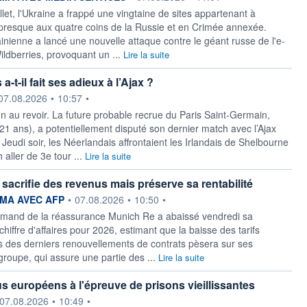
llet, l'Ukraine a frappé une vingtaine de sites appartenant à
 presque aux quatre coins de la Russie et en Crimée annexée.
inienne a lancé une nouvelle attaque contre le géant russe de l'e-
dberries, provoquant un ...
Lire la suite
a-t-il fait ses adieux à l’Ajax ?
ournie par
07.08.2026
•
10:57
•
un au revoir. La future probable recrue du Paris Saint-Germain,
21 ans), a potentiellement disputé son dernier match avec l’Ajax
eudi soir, les Néerlandais affrontaient les Irlandais de Shelbourne
 aller de 3e tour ...
Lire la suite
sacrifie des revenus mais préserve sa rentabilité
ournie par
MA AVEC AFP
•
07.08.2026
•
10:50
•
emand de la réassurance Munich Re a abaissé vendredi sa
chiffre d'affaires pour 2026, estimant que la baisse des tarifs
s des derniers renouvellements de contrats pèsera sur ses
groupe, qui assure une partie des ...
Lire la suite
s européens à l'épreuve de prisons vieillissantes
ournie par
07.08.2026
•
10:49
•