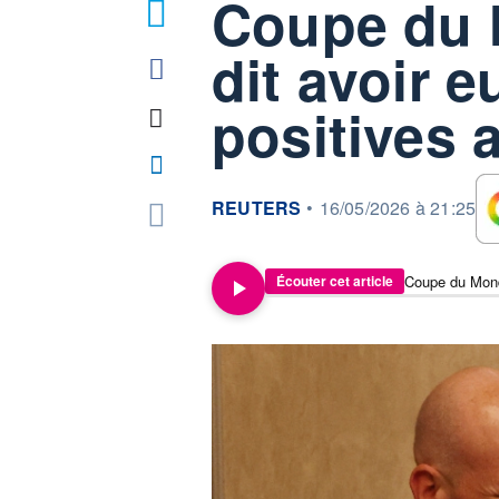
Coupe du 
dit avoir 
positives a
information fournie par
REUTERS
•
16/05/2026 à 21:25
Écouter cet article