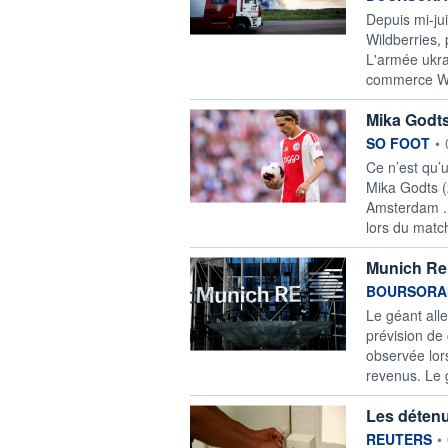
Depuis mi-jui
Wildberries,
L'armée ukra
commerce Wil
Mika Godts 
information f
SO FOOT
•
Ce n’est qu’
Mika Godts (
Amsterdam . J
lors du match
Munich Re 
information f
BOURSORA
Le géant all
prévision de 
observée lor
revenus. Le 
Les détenu
information f
REUTERS
•