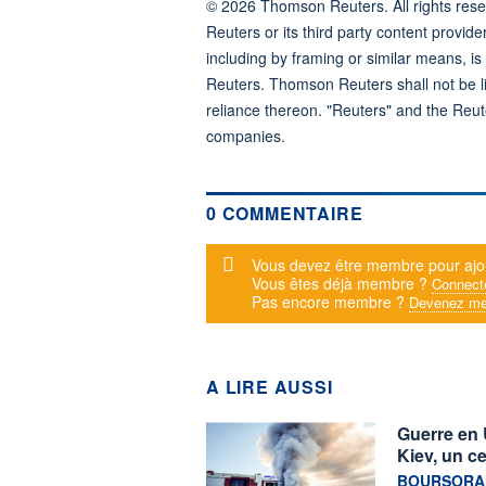
© 2026 Thomson Reuters. All rights reser
Reuters or its third party content provide
including by framing or similar means, is
Reuters. Thomson Reuters shall not be lia
reliance thereon. "Reuters" and the Reut
companies.
0 COMMENTAIRE
Message d'alerte
Vous devez être membre pour ajo
Vous êtes déjà membre ?
Connect
Pas encore membre ?
Devenez me
A LIRE AUSSI
Guerre en 
Kiev, un ce
information f
BOURSORAM