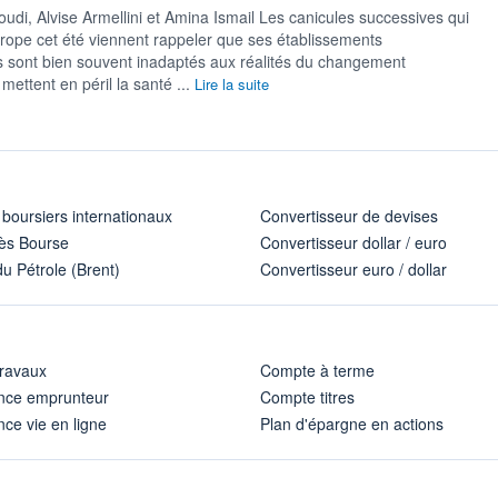
oudi, Alvise Armellini et Amina Ismail Les canicules successives qui
Europe cet été viennent rappeler que ses établissements
es sont ‌bien souvent inadaptés aux réalités du changement
 mettent en péril la santé ...
Lire la suite
 boursiers internationaux
Convertisseur de devises
ès Bourse
Convertisseur dollar / euro
u Pétrole (Brent)
Convertisseur euro / dollar
travaux
Compte à terme
nce emprunteur
Compte titres
ce vie en ligne
Plan d'épargne en actions