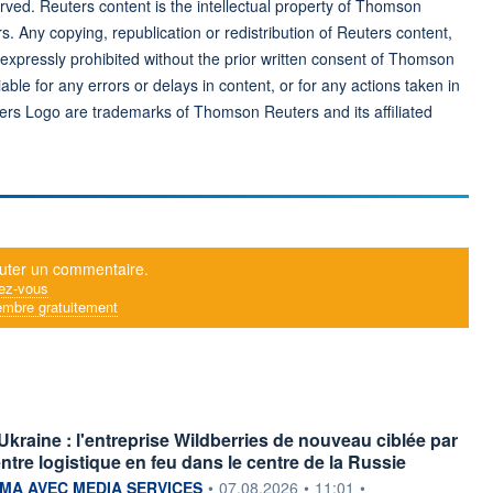
ved. Reuters content is the intellectual property of Thomson
rs. Any copying, republication or redistribution of Reuters content,
 expressly prohibited without the prior written consent of Thomson
ble for any errors or delays in content, or for any actions taken in
ers Logo are trademarks of Thomson Reuters and its affiliated
uter un commentaire.
ez-vous
mbre gratuitement
Ukraine : l'entreprise Wildberries de nouveau ciblée par
ntre logistique en feu dans le centre de la Russie
ournie par
A AVEC MEDIA SERVICES
•
07.08.2026
•
11:01
•