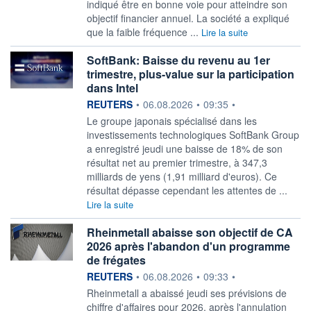
indiqué ​être en bonne voie ⁠pour atteindre son
objectif financier annuel. La ‌société a expliqué
que la faible fréquence ...
Lire la suite
SoftBank: Baisse du revenu au 1er
trimestre, plus-value sur la participation
dans Intel
information fournie par
REUTERS
•
06.08.2026
•
09:35
•
Le groupe japonais spécialisé ‌dans les
investissements technologiques SoftBank Group
a enregistré jeudi une baisse ​de 18% de son
résultat net au premier trimestre, à 347,3
milliards de yens (1,91 milliard d'euros). Ce
résultat dépasse cependant les attentes de ...
Lire la suite
Rheinmetall abaisse son objectif de CA
2026 après l'abandon d'un programme
de frégates
information fournie par
REUTERS
•
06.08.2026
•
09:33
•
Rheinmetall a abaissé ‌jeudi ses prévisions de
chiffre d'affaires pour 2026, après l'annulation