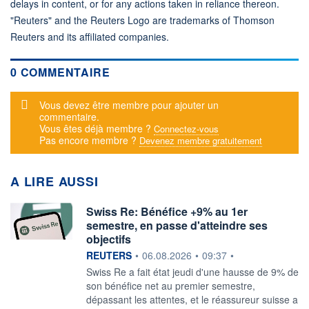
delays in content, or for any actions taken in reliance thereon.
"Reuters" and the Reuters Logo are trademarks of Thomson
Reuters and its affiliated companies.
0 COMMENTAIRE
Message d'alerte
Vous devez être membre pour ajouter un
commentaire.
Vous êtes déjà membre ?
Connectez-vous
Pas encore membre ?
Devenez membre gratuitement
A LIRE AUSSI
Swiss Re: Bénéfice +9% au 1er
semestre, en passe d'atteindre ses
objectifs
information fournie par
REUTERS
•
06.08.2026
•
09:37
•
‌Swiss Re a fait état jeudi ​d'une hausse de 9% de
son bénéfice net au premier semestre,
dépassant les ​attentes, et le réassureur suisse a