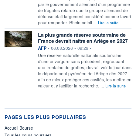
par ​le gouvernement allemand d'un programme
de frégates retardé que le groupe allemand de
défense était largement considéré comme favori
pour remporter. Rheinmetall ...
Lire la suite
La plus grande réserve souterraine de
France devrait naître en Ariège en 2027
information fournie par
AFP
•
06.08.2026
•
09:29
•
Une réserve naturelle nationale souterraine
d'une envergure sans précédent, regroupant
une trentaine de grottes, devrait voir le jour dans
le département pyrénéen de l'Ariège dès 2027
afin de mieux protéger ces cavités, les mettre en
valeur et y faciliter la recherche. ...
Lire la suite
PAGES LES PLUS POPULAIRES
Accueil Bourse
Tous les cours boursiers