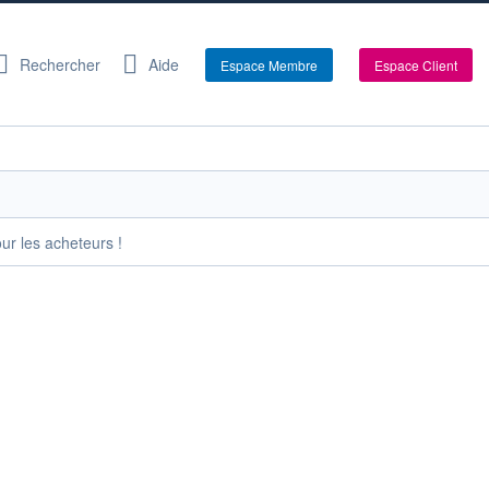
Rechercher
Aide
Espace Membre
Espace Client
our les acheteurs !