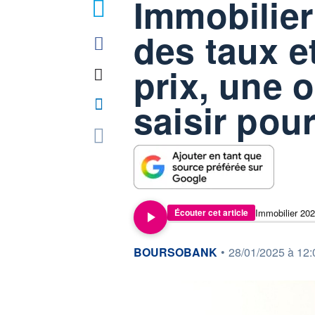
Immobilier
des taux et
prix, une 
saisir pour
Écouter cet article
information fournie par
BOURSOBANK
•
28/01/2025 à 12: