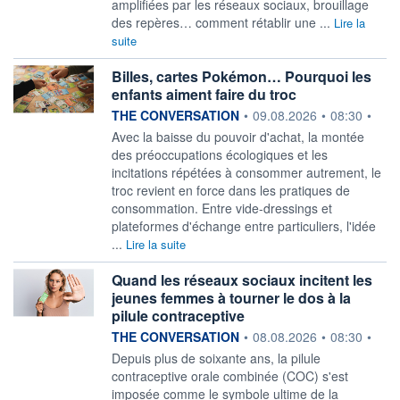
amplifiées par les réseaux sociaux, brouillage
des repères… comment rétablir une ...
Lire la
suite
Billes, cartes Pokémon… Pourquoi les
enfants aiment faire du troc
information fournie par
THE CONVERSATION
•
09.08.2026
•
08:30
•
Avec la baisse du pouvoir d'achat, la montée
des préoccupations écologiques et les
incitations répétées à consommer autrement, le
troc revient en force dans les pratiques de
consommation. Entre vide-dressings et
plateformes d'échange entre particuliers, l'idée
...
Lire la suite
Quand les réseaux sociaux incitent les
jeunes femmes à tourner le dos à la
pilule contraceptive
information fournie par
THE CONVERSATION
•
08.08.2026
•
08:30
•
Depuis plus de soixante ans, la pilule
contraceptive orale combinée (COC) s'est
imposée comme le symbole ultime de la