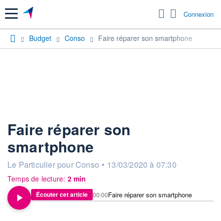
Menu
Connexion
Budget
Conso
Faire réparer son smartphone
Faire réparer son
smartphone
information fournie par
Le Particulier pour Conso
•
13/03/2020 à 07:30
Temps de lecture:
2 min
Faire réparer son smartphone
Écouter cet article
00:00