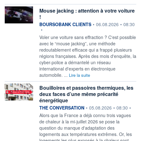
Mouse jacking : attention à votre voiture
!
information fournie par
BOURSOBANK CLIENTS
•
06.08.2026
•
08:30
•
Voler une voiture sans effraction ? C'est possible
avec le “mouse jacking”, une méthode
redoutablement efficace qui a frappé plusieurs
régions françaises. Après des mois d'enquête, la
cyber-police a démantelé un réseau
international d'experts en électronique
automobile. ...
Lire la suite
Bouilloires et passoires thermiques, les
deux faces d’une même précarité
énergétique
information fournie par
THE CONVERSATION
•
05.08.2026
•
08:30
•
Alors que la France a déjà connu trois vagues
de chaleur à la mi-juillet 2026 se pose la
question du manque d'adaptation des
logements aux températures extrêmes. Or, les
logements les plus exposés à la chaleur sont