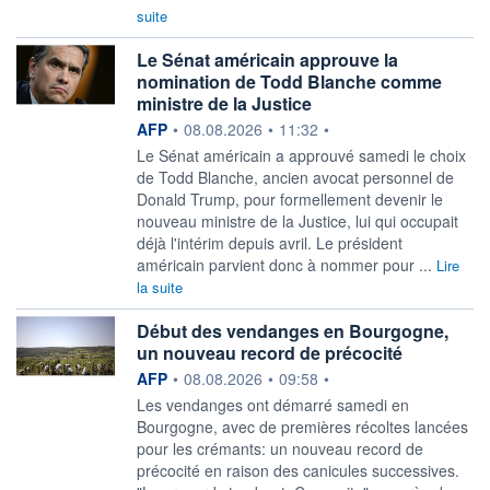
suite
Le Sénat américain approuve la
nomination de Todd Blanche comme
ministre de la Justice
information fournie par
AFP
•
08.08.2026
•
11:32
•
Le Sénat américain a approuvé samedi le choix
de Todd Blanche, ancien avocat personnel de
Donald Trump, pour formellement devenir le
nouveau ministre de la Justice, lui qui occupait
déjà l'intérim depuis avril. Le président
américain parvient donc à nommer pour ...
Lire
la suite
Début des vendanges en Bourgogne,
un nouveau record de précocité
information fournie par
AFP
•
08.08.2026
•
09:58
•
Les vendanges ont démarré samedi en
Bourgogne, avec de premières récoltes lancées
pour les crémants: un nouveau record de
précocité en raison des canicules successives.