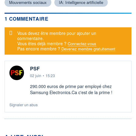
Mouvements sociaux
IA: Intelligence artificielle
1 COMMENTAIRE
Message d'alerte
Vous devez être membre pour ajouter un
commentaire.
Vous êtes déjà membre ?
Connectez-vous
Pas encore membre ?
Devenez membre gratuitement
PSF
02 juin
•
15:23
290.000 euros de prime par employé chez
Samsung Electronics.Ca c'est de la prime !
Signaler un abus