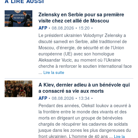
A LIRE AUSSI
Zelensky en Serbie pour sa première
visite chez cet allié de Moscou
information fournie par
AFP
•
08.08.2026
•
15:20
•
Le président ukrainien Volodymyr Zelensky a
discuté samedi en Serbie, allié traditionnel de
Moscou, d'énergie, de sécurité et de l'Union
européenne (UE) avec son homologue
Aleksandar Vucic, au moment où l'Ukraine
cherche à renforcer le soutien international face
...
Lire la suite
A Kiev, dernier adieu à un bénévole qui
a consacré sa vie aux morts
information fournie par
AFP
•
08.08.2026
•
13:34
•
Pendant des années, Oleksiï Ioukov a oeuvré à
la frontière entre le monde des vivants et des
morts en dirigeant un groupe de bénévoles
chargés de récupérer les cadavres de soldats
jusque dans les zones les plus dangereuses du
front ukrainien. L'homme de 40 ans ...
Lire la