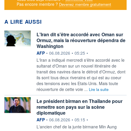
Pas encore membre ?
Devenez membre gratuitement
A LIRE AUSSI
L'Iran dit s'être accordé avec Oman sur
Ormuz, mais la réouverture dépendra de
Washington
information fournie par
AFP
•
06.08.2026
•
05:25
•
L'Iran a indiqué mercredi s'être accordé avec le
sultanat d'Oman sur un nouvel itinéraire de
transit des navires dans le détroit d'Ormuz, dont
ils sont tous deux riverains et qui est au coeur
des tensions avec les Etats-Unis. Mais toute
réouverture de cette voie ...
Lire la suite
Le président birman en Thaïlande pour
remettre son pays sur la scène
diplomatique
information fournie par
AFP
•
06.08.2026
•
05:15
•
L'ancien chef de la junte birmane Min Aung