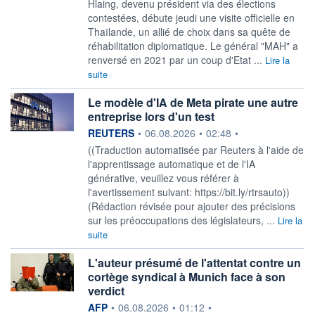
Hlaing, devenu président via des élections
contestées, débute jeudi une visite officielle en
Thaïlande, un allié de choix dans sa quête de
réhabilitation diplomatique. Le général "MAH" a
renversé en 2021 par un coup d'Etat ...
Lire la
suite
Le modèle d'IA de Meta pirate une autre
entreprise lors d'un test
information fournie par
REUTERS
•
06.08.2026
•
02:48
•
((Traduction automatisée par Reuters à l'aide de
l'apprentissage automatique et de l'IA
générative, veuillez vous référer à
l'avertissement suivant: https://bit.ly/rtrsauto))
(Rédaction révisée pour ajouter des précisions
sur les préoccupations des législateurs, ...
Lire la
suite
L'auteur présumé de l'attentat contre un
cortège syndical à Munich face à son
verdict
information fournie par
AFP
•
06.08.2026
•
01:12
•