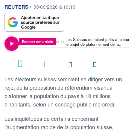
information fournie par
REUTERS
•
03/06/2026 à 10:10
Les Suisses semblent prêts à rejeter
Écouter cet article
00:00
le projet de plafonnement de la
population à 10 millions d'habitants-
sondage
Les électeurs suisses semblent se diriger vers un
rejet de la proposition de référendum visant à
plafonner la population du pays à 10 millions
d'habitants, selon un sondage publié mercredi.
Les inquiétudes de certains concernant
l'augmentation rapide de la population suisse,