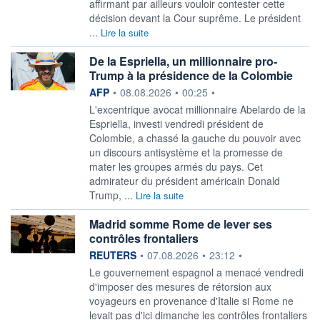
affirmant par ailleurs vouloir contester cette
décision devant la Cour suprême. Le président
...
Lire la suite
De la Espriella, un millionnaire pro-
Trump à la présidence de la Colombie
information fournie par
AFP
•
08.08.2026
•
00:25
•
L'excentrique avocat millionnaire Abelardo de la
Espriella, investi vendredi président de
Colombie, a chassé la gauche du pouvoir avec
un discours antisystème et la promesse de
mater les groupes armés du pays. Cet
admirateur du président américain Donald
Trump, ...
Lire la suite
Madrid somme Rome de lever ses
contrôles frontaliers
information fournie par
REUTERS
•
07.08.2026
•
23:12
•
Le gouvernement espagnol a menacé vendredi
‌d'imposer des mesures de rétorsion aux
voyageurs en provenance d'Italie si Rome ne
levait ​pas d'ici dimanche les contrôles frontaliers