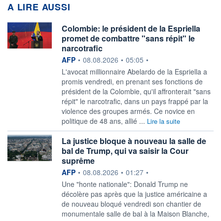
A LIRE AUSSI
Colombie: le président de la Espriella
promet de combattre "sans répit" le
narcotrafic
information fournie par
AFP
•
08.08.2026
•
05:05
•
L'avocat millionnaire Abelardo de la Espriella a
promis vendredi, en prenant ses fonctions de
président de la Colombie, qu'il affronterait "sans
répit" le narcotrafic, dans un pays frappé par la
violence des groupes armés. Ce novice en
politique de 48 ans, allié ...
Lire la suite
La justice bloque à nouveau la salle de
bal de Trump, qui va saisir la Cour
suprême
information fournie par
AFP
•
08.08.2026
•
01:27
•
Une "honte nationale": Donald Trump ne
décolère pas après que la justice américaine a
de nouveau bloqué vendredi son chantier de
monumentale salle de bal à la Maison Blanche,