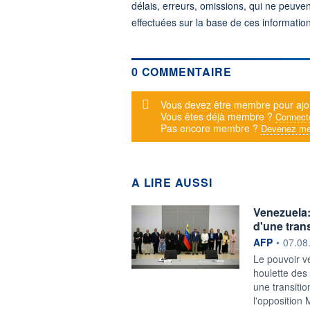
délais, erreurs, omissions, qui ne peuve
effectuées sur la base de ces informatio
0 COMMENTAIRE
Message d'alerte
Vous devez être membre pour ajo
Vous êtes déjà membre ?
Connect
Pas encore membre ?
Devenez me
A LIRE AUSSI
Venezuela:
d'une trans
information f
AFP
•
07.08
Le pouvoir v
houlette des
une transitio
l'opposition 