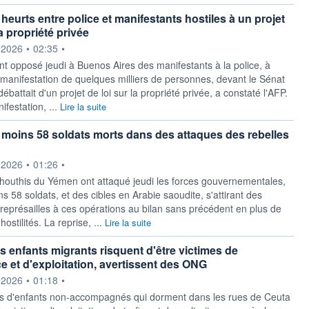
heurts entre police et manifestants hostiles à un projet
la propriété privée
ournie par
.2026
•
02:35
•
nt opposé jeudi à Buenos Aires des manifestants à la police, à
e manifestation de quelques milliers de personnes, devant le Sénat
débattait d'un projet de loi sur la propriété privée, a constaté l'AFP.
ifestation, ...
Lire la suite
moins 58 soldats morts dans des attaques des rebelles
ournie par
.2026
•
01:26
•
 houthis du Yémen ont attaqué jeudi les forces gouvernementales,
s 58 soldats, et des cibles en Arabie saoudite, s'attirant des
eprésailles à ces opérations au bilan sans précédent en plus de
ostilités. La reprise, ...
Lire la suite
es enfants migrants risquent d'être victimes de
ce et d'exploitation, avertissent des ONG
ournie par
.2026
•
01:18
•
s d'enfants non-accompagnés qui dorment dans les rues de Ceuta