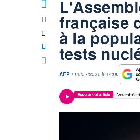
L'Assembl
française
à la popul
tests nucl
information fournie par
AFP
•
08/07/2026 à 14:06
Écouter cet article