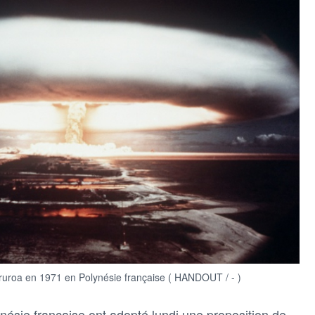
Mururoa en 1971 en Polynésie française ( HANDOUT / - )
nésie française ont adopté lundi une proposition de