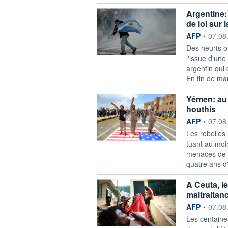
Argentine: 
de loi sur 
information f
AFP
•
07.08
Des heurts o
l'issue d'un
argentin qui 
En fin de man
Yémen: au 
houthis
information f
AFP
•
07.08
Les rebelles
tuant au moin
menaces de r
quatre ans d'h
A Ceuta, l
maltraitan
information f
AFP
•
07.08
Les centaine