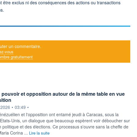
nt être exclus ni des conséquences des actions ou transactions
ns.
uter un commentaire.
ez-vous
mbre gratuitement
 pouvoir et opposition autour de la même table en vue
ition
ournie par
.2026
•
03:49
•
énézuélien et l'opposition ont entamé jeudi à Caracas, sous la
 Etats-Unis, un dialogue que beaucoup espèrent voir déboucher sur
n politique et des élections. Ce processus s'ouvre sans la cheffe de
Maria Corina ...
Lire la suite