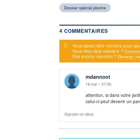
Dossier spécial piscine
4 COMMENTAIRES
Message d'alerte
Vous devez être membre pour ajo
Vous êtes déjà membre ?
Connect
Pas encore membre ?
Devenez me
mdannoot
18 mai
•
07:35
attention, si dans votre jar
celui-ci peut devenir un parc
Signaler un abus