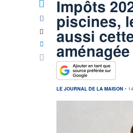
Impôts 202
4
piscines, l
aussi cett
aménagée 
information fournie par
LE JOURNAL DE LA MAISON
•
14