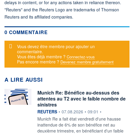
delays in content, or for any actions taken in reliance thereon.
"Reuters" and the Reuters Logo are trademarks of Thomson
Reuters and its affiliated companies.
0 COMMENTAIRE
Message d'alerte
Vous devez être membre pour ajouter un
commentaire.
Vous êtes déjà membre ?
Connectez-vous
Pas encore membre ?
Devenez membre gratuitement
A LIRE AUSSI
Munich Re: Bénéfice au-dessus des
attentes au T2 avec le faible nombre de
sinistres
information fournie par
REUTERS
•
07.08.2026
•
09:01
•
‌Munich Re a fait état ​vendredi d'une hausse
inattendue de 6% de son bénéfice net au
deuxième ​trimestre, en bénéficiant d'un faible