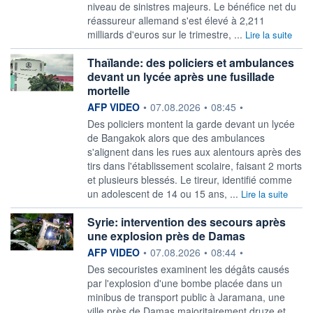
niveau de ​sinistres majeurs. Le bénéfice ⁠net du
réassureur allemand s'est ‌élevé à 2,211
milliards d'euros sur le trimestre, ...
Lire la suite
Thaïlande: des policiers et ambulances
devant un lycée après une fusillade
mortelle
information fournie par
AFP VIDEO
•
07.08.2026
•
08:45
•
Des policiers montent la garde devant un lycée
de Bangakok alors que des ambulances
s'alignent dans les rues aux alentours après des
tirs dans l'établissement scolaire, faisant 2 morts
et plusieurs blessés. Le tireur, identifié comme
un adolescent de 14 ou 15 ans, ...
Lire la suite
Syrie: intervention des secours après
une explosion près de Damas
information fournie par
AFP VIDEO
•
07.08.2026
•
08:44
•
Des secouristes examinent les dégâts causés
par l'explosion d'une bombe placée dans un
minibus de transport public à Jaramana, une
ville près de Damas majoritairement druze et