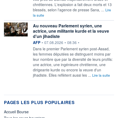
chrétiennes. L'explosion a fait deux morts et 13
blessés, selon l'agence de presse Sana, ...
Lire
la suite
Au nouveau Parlement syrien, une
actrice, une militante kurde et la veuve
d'un jihadiste
information fournie par
AFP
•
07.08.2026
•
08:36
•
Dans le premier Parlement syrien post-Assad,
les femmes députées se distinguent moins par
leur nombre que par la diversité de leurs profils:
une actrice, une ingénieure chrétienne, une
dirigeante kurde ou encore la veuve d'un
jihadiste. Elles reflètent aussi les ...
Lire la suite
PAGES LES PLUS POPULAIRES
Accueil Bourse
Tous les cours boursiers