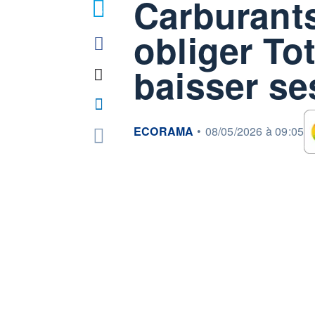
Carburants
15
obliger To
baisser se
information fournie par
ECORAMA
•
08/05/2026 à 09:05