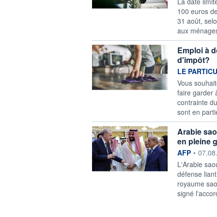
La date limi
100 euros de
31 août, selo
aux ménages 
Emploi à d
d'impôt?
information f
LE PARTIC
Vous souhait
faire garder 
contrainte 
sont en parti
Arabie sao
en pleine 
information f
AFP
•
07.08
L'Arabie saou
défense lian
royaume saou
signé l'accor