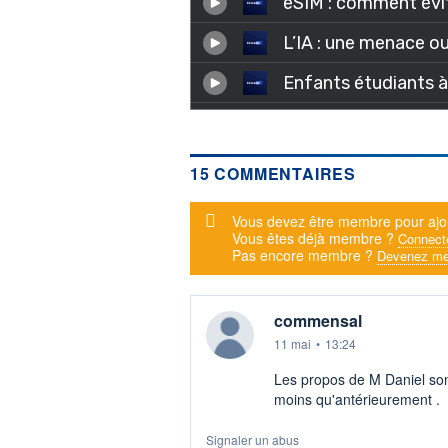
15 COMMENTAIRES
Message d'alerte
Vous devez être membre pour ajo
Vous êtes déjà membre ?
Connect
Pas encore membre ?
Devenez me
commensal
11 mai
•
13:24
Les propos de M Daniel son
moins qu'antérieurement .
Signaler un abus