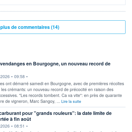
Voir plus de commentaires (14)
 vendanges en Bourgogne, un nouveau record de
ournie par
.2026
•
09:58
•
es ont démarré samedi en Bourgogne, avec de premières récoltes
 les crémants: un nouveau record de précocité en raison des
ccessives. "Les records tombent. Ca va vite": en près de quarante
ère de vigneron, Marc Sangoy, ...
Lire la suite
carburant pour "grands rouleurs": la date limite de
rtée à fin août
ournie par
.2026
•
08:51
•