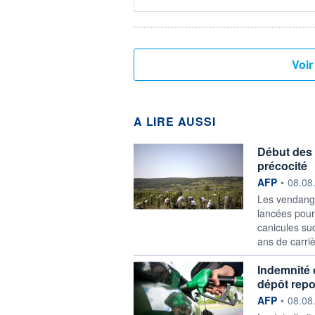
A LIRE AUSSI
Début des
précocité
information f
AFP
•
08.08
Les vendang
lancées pour
canicules su
ans de carri
Indemnité 
dépôt repo
information f
AFP
•
08.08