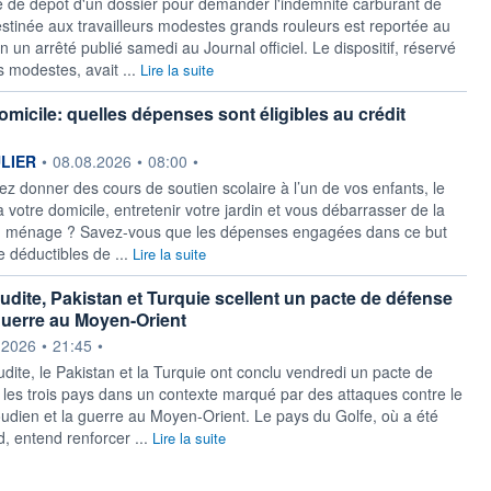
te de dépôt d'un dossier pour demander l'indemnité carburant de
stinée aux travailleurs modestes grands rouleurs est reportée au
n un arrêté publié samedi au Journal officiel. Le dispositif, réservé
modestes, avait ...
Lire la suite
omicile: quelles dépenses sont éligibles au crédit
ournie par
ULIER
•
08.08.2026
•
08:00
•
ez donner des cours de soutien scolaire à l’un de vos enfants, le
à votre domicile, entretenir votre jardin et vous débarrasser de la
du ménage ? Savez-vous que les dépenses engagées dans ce but
e déductibles de ...
Lire la suite
udite, Pakistan et Turquie scellent un pacte de défense
guerre au Moyen-Orient
ournie par
.2026
•
21:45
•
dite, le Pakistan et la Turquie ont conclu vendredi un pacte de
t les trois pays dans un contexte marqué par des attaques contre le
dien et la guerre au Moyen-Orient. Le pays du Golfe, où a été
d, entend renforcer ...
Lire la suite