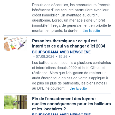
Depuis des décennies, les emprunteurs français
bénéficient d’une sécurité particulière avec leur
crédit immobilier. Un avantage aujourd’hui
questionné. Lorsqu’un ménage signe un prêt
immobilier, il regarde généralement en priorité le
montant emprunté, la durée ...
Lire la suite
Passoires thermiques : ce qui est
interdit et ce qui va changer d’ici 2034
information fournie par
BOURSORAMA AVEC NEWSGENE
•
07.08.2026
•
15:26
•
Les bailleurs sont soumis à plusieurs contraintes
et interdictions depuis 2022 et la loi Climat et
résilience. Alors que l'obligation de réaliser un
audit énergétique en cas de vente s'applique à
de plus en plus de bâtiments, les biens notés F
au DPE ne pourront ...
Lire la suite
Fin de l’encadrement des loyers :
quelles conséquences pour les bailleurs
et les locataires ?
information fournie par
BOURSORAMA AVEC NEWSGENE