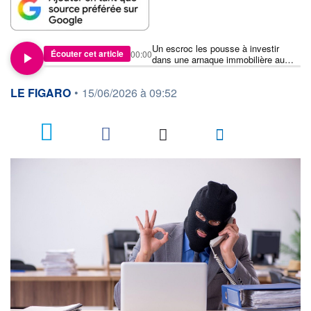
Un escroc les pousse à investir
Écouter cet article
00:00
dans une arnaque immobilière au
Portugal, ils attaquent leur banque
en justice
information fournie par
LE FIGARO
•
15/06/2026 à 09:52