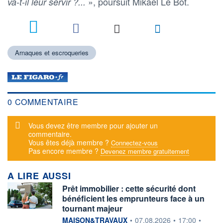
», poursuit Mikaël Le Bot.
va-t-il leur servir ?...
Arnaques et escroqueries
0 COMMENTAIRE
Message d'alerte
Vous devez être membre pour ajouter un
commentaire.
Vous êtes déjà membre ?
Connectez-vous
Pas encore membre ?
Devenez membre gratuitement
A LIRE AUSSI
Prêt immobilier : cette sécurité dont
bénéficient les emprunteurs face à un
tournant majeur
information fournie par
MAISON&TRAVAUX
•
07.08.2026
•
17:00
•