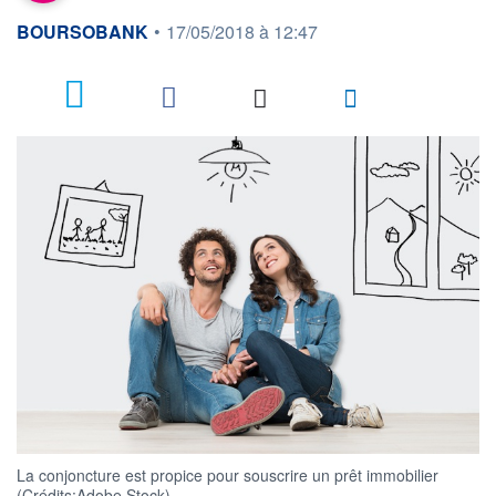
information fournie par
BOURSOBANK
•
17/05/2018 à 12:47
La conjoncture est propice pour souscrire un prêt immobilier
(Crédits:Adobe Stock)