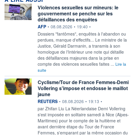
Violences sexuelles sur mineurs: le
gouvernement se penche sur les
défaillances des enquêtes
information fournie par
AFP
•
08.08.2026
•
19:40
•
Dossiers "fantômes", enquêtes à l'abandon ou
perdues, manque d'effectifs... Le ministre de la
Justice, Gérald Darmanin, a transmis à son
homologue de l'Intérieur une note qui détaille
des défaillances majeures dans la prise en
compte des violences sexuelles faites ...
Lire la
suite
Cyclisme/Tour de France Femmes-Demi
Vollering s'impose et endosse le maillot
jaune
information fournie par
REUTERS
•
08.08.2026
•
19:13
•
par Zhifan Liu La Néerlandaise Demi Vollering
s'est imposée en solitaire ‌samedi à Nice (Alpes-
Maritimes) pour le compte de la huitième et
avant dernière étape du Tour de France
Femmes, s'emparant par la même ​occasion du