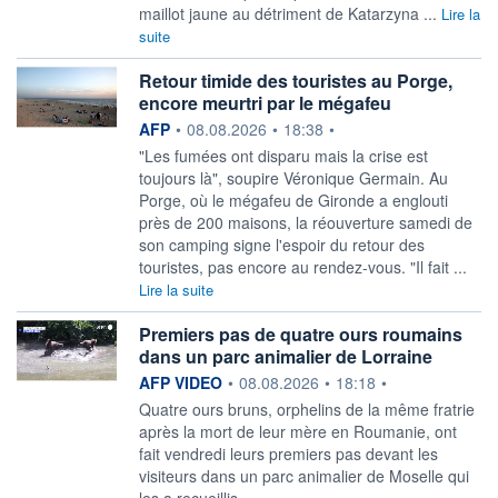
maillot jaune au détriment de Katarzyna ...
Lire la
suite
Retour timide des touristes au Porge,
encore meurtri par le mégafeu
information fournie par
AFP
•
08.08.2026
•
18:38
•
"Les fumées ont disparu mais la crise est
toujours là", soupire Véronique Germain. Au
Porge, où le mégafeu de Gironde a englouti
près de 200 maisons, la réouverture samedi de
son camping signe l'espoir du retour des
touristes, pas encore au rendez-vous. "Il fait ...
Lire la suite
Premiers pas de quatre ours roumains
dans un parc animalier de Lorraine
information fournie par
AFP VIDEO
•
08.08.2026
•
18:18
•
Quatre ours bruns, orphelins de la même fratrie
après la mort de leur mère en Roumanie, ont
fait vendredi leurs premiers pas devant les
visiteurs dans un parc animalier de Moselle qui