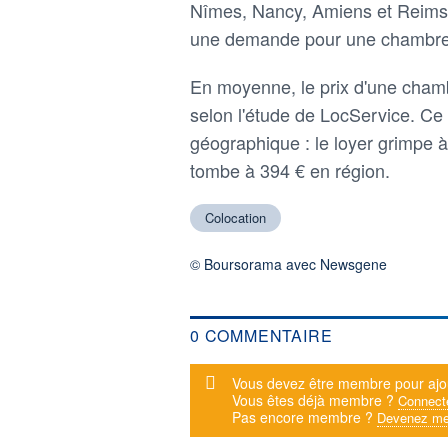
Nîmes, Nancy, Amiens et Reims.
une demande pour une chambre, l
En moyenne, le prix d'une chamb
selon l'étude de LocService. Ce 
géographique : le loyer grimpe à 
tombe à 394 € en région.
Colocation
© Boursorama avec Newsgene
0 COMMENTAIRE
Message d'alerte
Vous devez être membre pour ajo
Vous êtes déjà membre ?
Connect
Pas encore membre ?
Devenez me