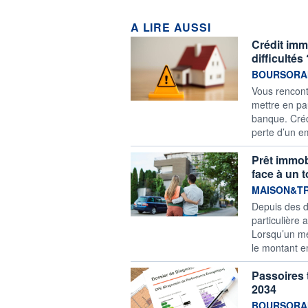
A LIRE AUSSI
Crédit imm
difficultés
information f
BOURSORA
Vous rencont
mettre en pa
banque. Crédi
perte d’un em
Prêt immob
face à un 
information f
MAISON&T
Depuis des d
particulière 
Lorsqu’un mé
le montant e
Passoires t
2034
information f
BOURSORA