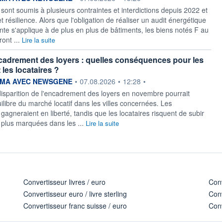
 sont soumis à plusieurs contraintes et interdictions depuis 2022 et
 et résilience. Alors que l'obligation de réaliser un audit énergétique
nte s'applique à de plus en plus de bâtiments, les biens notés F au
ont ...
Lire la suite
ncadrement des loyers : quelles conséquences pour les
t les locataires ?
ournie par
MA AVEC NEWSGENE
•
07.08.2026
•
12:28
•
disparition de l'encadrement des loyers en novembre pourrait
uilibre du marché locatif dans les villes concernées. Les
 gagneraient en liberté, tandis que les locataires risquent de subir
plus marquées dans les ...
Lire la suite
Convertisseur livres / euro
Conv
Convertisseur euro / livre sterling
Conv
Convertisseur franc suisse / euro
Conv