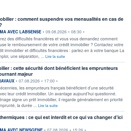
obilier : comment suspendre vos mensualités en cas de
 ?
ournie par
MA AVEC LABSENSE
•
09.08.2026
•
08:30
•
rez des difficultés financières et vous vous demandez comment
use le remboursement de votre crédit immobilier ? Contactez votre
t immobilier et difficultés financières : parlez-en à votre banque La
ploi, une séparation, ...
Lire la suite
ilier : cette sécurité dont bénéficient les emprunteurs
tournant majeur
ournie par
RAVAUX
•
07.08.2026
•
17:00
•
écennies, les emprunteurs français bénéficient d’une sécurité
avec leur crédit immobilier. Un avantage aujourd’hui questionné.
nage signe un prêt immobilier, il regarde généralement en priorité
mprunté, la durée ...
Lire la suite
hermiques : ce qui est interdit et ce qui va changer d’ici
ournie par
MA AVEC NEWSGENE
•
07.08.2026
•
15:26
•