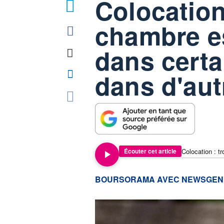
Colocation
chambre es
dans certa
dans d'aut
Écouter cet article
information fournie par
BOURSORAMA AVEC NEWSGEN