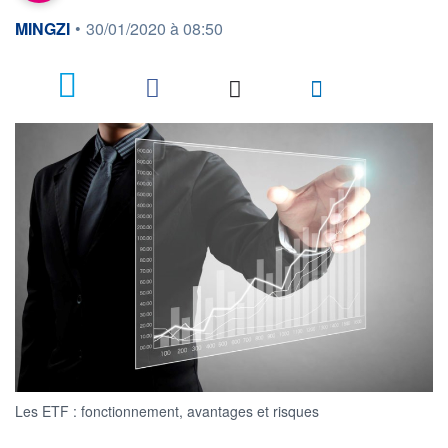
information fournie par
MINGZI
•
30/01/2020 à 08:50
4
Les ETF : fonctionnement, avantages et risques