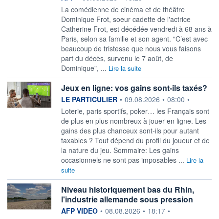
La comédienne de cinéma et de théâtre
Dominique Frot, soeur cadette de l'actrice
Catherine Frot, est décédée vendredi à 68 ans à
Paris, selon sa famille et son agent. "C’est avec
beaucoup de tristesse que nous vous faisons
part du décès, survenu le 7 août, de
Dominique", ...
Lire la suite
Jeux en ligne: vos gains sont-ils taxés?
information fournie par
LE PARTICULIER
•
09.08.2026
•
08:00
•
Loterie, paris sportifs, poker… les Français sont
de plus en plus nombreux à jouer en ligne. Les
gains des plus chanceux sont-ils pour autant
taxables ? Tout dépend du profil du joueur et de
la nature du jeu. Sommaire: Les gains
occasionnels ne sont pas imposables ...
Lire la
suite
Niveau historiquement bas du Rhin,
l'industrie allemande sous pression
information fournie par
AFP VIDEO
•
08.08.2026
•
18:17
•