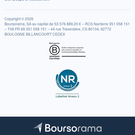
Copyright © 2026
Boursorama, SA au capital de 53 576 889,20 € – RCS Nanterre 351 058 151
– TVA FR 69 351 058 151 – 44 rue Traversière, CS 80134, 92772
BOULOGNE BILLANCOURT CEDEX