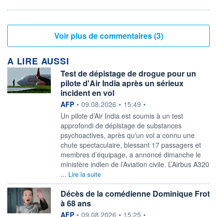
Voir plus de commentaires (3)
A LIRE AUSSI
Test de dépistage de drogue pour un
pilote d'Air India après un sérieux
incident en vol
information fournie par
AFP
•
09.08.2026
•
15:49
•
Un pilote d’Air India est soumis à un test
approfondi de dépistage de substances
psychoactives, après qu'un vol a connu une
chute spectaculaire, blessant 17 passagers et
membres d’équipage, a annoncé dimanche le
ministère indien de l’Aviation civile. L’Airbus A320
...
Lire la suite
Décès de la comédienne Dominique Frot
à 68 ans
information fournie par
AFP
•
09.08.2026
•
15:25
•