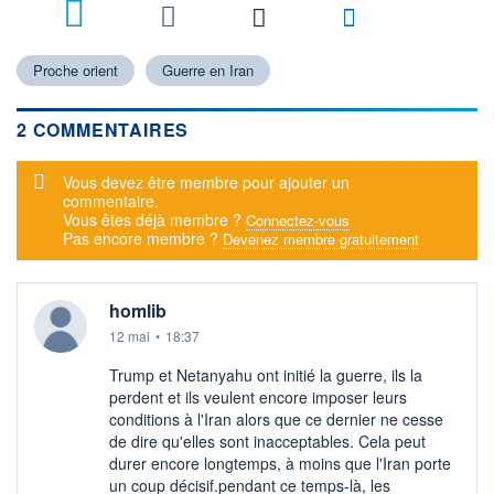
2
Proche orient
Guerre en Iran
2 COMMENTAIRES
Message d'alerte
Vous devez être membre pour ajouter un
commentaire.
Vous êtes déjà membre ?
Connectez-vous
Pas encore membre ?
Devenez membre gratuitement
homlib
12 mai
•
18:37
Trump et Netanyahu ont initié la guerre, ils la
perdent et ils veulent encore imposer leurs
conditions à l'Iran alors que ce dernier ne cesse
de dire qu'elles sont inacceptables. Cela peut
durer encore longtemps, à moins que l'Iran porte
un coup décisif.pendant ce temps-là, les