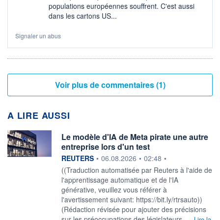
populations européennes souffrent. C'est aussi
dans les cartons US...
Signaler un abus
Voir plus de commentaires (1)
A LIRE AUSSI
Le modèle d'IA de Meta pirate une autre
entreprise lors d'un test
information fournie par
REUTERS
•
06.08.2026
•
02:48
•
((Traduction automatisée par Reuters à l'aide de
l'apprentissage automatique et de l'IA
générative, veuillez vous référer à
l'avertissement suivant: https://bit.ly/rtrsauto))
(Rédaction révisée pour ajouter des précisions
sur les préoccupations des législateurs, ...
Lire la