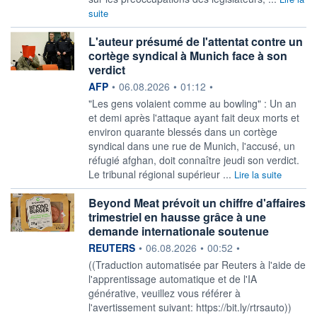
suite
L'auteur présumé de l'attentat contre un
cortège syndical à Munich face à son
verdict
information fournie par
AFP
•
06.08.2026
•
01:12
•
"Les gens volaient comme au bowling" : Un an
et demi après l'attaque ayant fait deux morts et
environ quarante blessés dans un cortège
syndical dans une rue de Munich, l'accusé, un
réfugié afghan, doit connaître jeudi son verdict.
Le tribunal régional supérieur ...
Lire la suite
Beyond Meat prévoit un chiffre d'affaires
trimestriel en hausse grâce à une
demande internationale soutenue
information fournie par
REUTERS
•
06.08.2026
•
00:52
•
((Traduction automatisée par Reuters à l'aide de
l'apprentissage automatique et de l'IA
générative, veuillez vous référer à
l'avertissement suivant: https://bit.ly/rtrsauto))