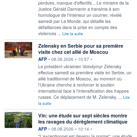
perdues, manque d'effectifs... Le ministre de la
Justice Gérald Darmanin a transmis à son
homologue de l'Intérieur un courrier, révélé
samedi par Le Monde, qui détaille les
défaillances dans la prise en compte des
violences ...
Lire la suite
Zelensky en Serbie pour sa première
visite chez cet allié de Moscou
information fournie par
AFP
•
08.08.2026
•
10:57
•
Le président ukrainien Volodymyr Zelensky
effectue samedi sa première visite en Serbie, un
allié traditionnel de Moscou, au moment où
l'Ukraine cherche à renforcer le soutien
international face à l'intensification des frappes
russes. Ce déplacement de M. Zelensky, ...
Lire
la suite
Vin: une étude sur sept siècles montre
les ravages du dérèglement climatique
information fournie par
AFP
•
08.08.2026
•
10:14
•
"L'exceptionnel est devenu la norme": une étude