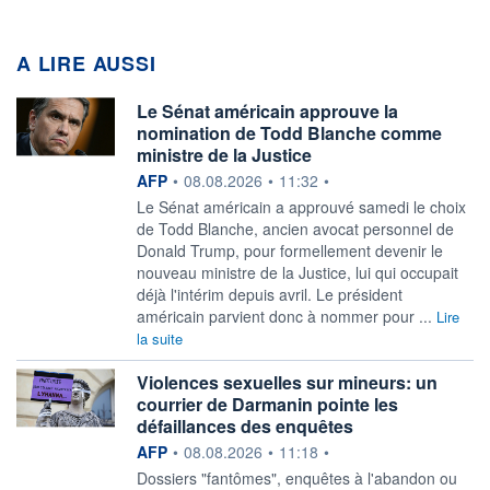
A LIRE AUSSI
Le Sénat américain approuve la
nomination de Todd Blanche comme
ministre de la Justice
information fournie par
AFP
•
08.08.2026
•
11:32
•
Le Sénat américain a approuvé samedi le choix
de Todd Blanche, ancien avocat personnel de
Donald Trump, pour formellement devenir le
nouveau ministre de la Justice, lui qui occupait
déjà l'intérim depuis avril. Le président
américain parvient donc à nommer pour ...
Lire
la suite
Violences sexuelles sur mineurs: un
courrier de Darmanin pointe les
défaillances des enquêtes
information fournie par
AFP
•
08.08.2026
•
11:18
•
Dossiers "fantômes", enquêtes à l'abandon ou