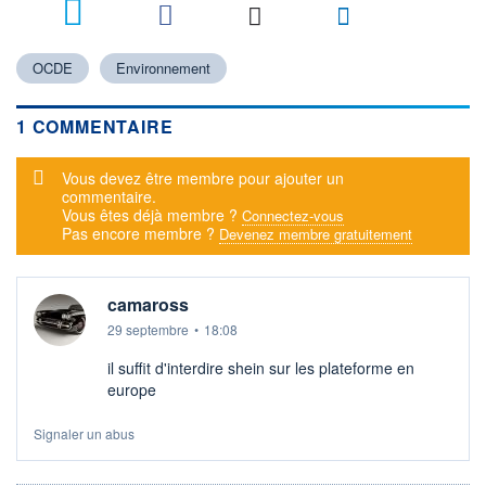
1
OCDE
Environnement
1 COMMENTAIRE
Message d'alerte
Vous devez être membre pour ajouter un
commentaire.
Vous êtes déjà membre ?
Connectez-vous
Pas encore membre ?
Devenez membre gratuitement
camaross
29 septembre
•
18:08
il suffit d'interdire shein sur les plateforme en
europe
Signaler un abus