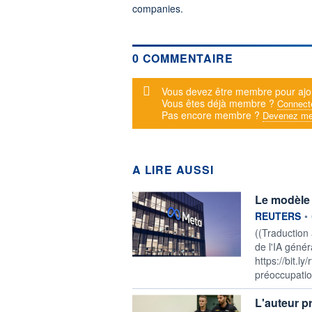
companies.
0 COMMENTAIRE
Message d'alerte
Vous devez être membre pour ajo
Vous êtes déjà membre ?
Connect
Pas encore membre ?
Devenez me
A LIRE AUSSI
Le modèle d
information f
REUTERS
•
((Traduction
de l'IA génér
https://bit.l
préoccupation
L'auteur p