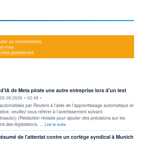
uter un commentaire.
ez-vous
mbre gratuitement
'IA de Meta pirate une autre entreprise lors d'un test
ournie par
06.08.2026
•
02:48
•
 automatisée par Reuters à l'aide de l'apprentissage automatique et
ative, veuillez vous référer à l'avertissement suivant:
y/rtrsauto)) (Rédaction révisée pour ajouter des précisions sur les
s des législateurs, ...
Lire la suite
résumé de l'attentat contre un cortège syndical à Munich