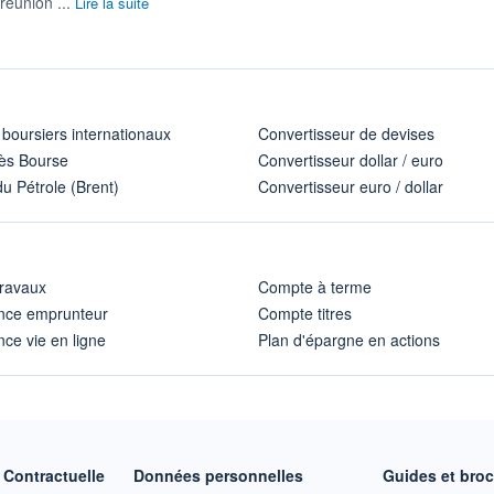
 réunion ...
Lire la suite
 boursiers internationaux
Convertisseur de devises
ès Bourse
Convertisseur dollar / euro
u Pétrole (Brent)
Convertisseur euro / dollar
travaux
Compte à terme
nce emprunteur
Compte titres
ce vie en ligne
Plan d'épargne en actions
Contractuelle
Données personnelles
Guides et bro