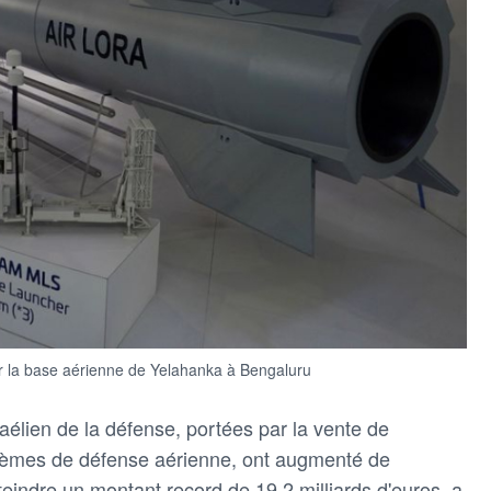
r la base aérienne de Yelahanka à Bengaluru
raélien de la défense, portées par la vente ​de
stèmes de défense aérienne, ont augmenté de
indre un ​montant record de 19,2 milliards d'euros, a