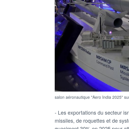
salon aéronautique "Aero India 2025" su
- Les exportations ‌du secteur is
missiles, de roquettes et de sy
quasiment 30% en 2025 pour atte