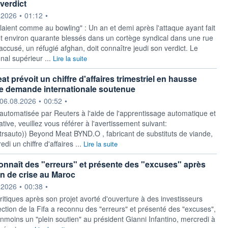
verdict
ournie par
.2026
•
01:12
•
laient comme au bowling" : Un an et demi après l'attaque ayant fait
t environ quarante blessés dans un cortège syndical dans une rue
accusé, un réfugié afghan, doit connaître jeudi son verdict. Le
onal supérieur ...
Lire la suite
 prévoit un chiffre d'affaires trimestriel en hausse
e demande internationale soutenue
ournie par
06.08.2026
•
00:52
•
 automatisée par Reuters à l'aide de l'apprentissage automatique et
ative, veuillez vous référer à l'avertissement suivant:
y/rtrsauto)) Beyond Meat BYND.O , fabricant de substituts de viande,
di un chiffre d'affaires ...
Lire la suite
connaît des "erreurs" et présente des "excuses" après
n de crise au Maroc
ournie par
.2026
•
00:38
•
critiques après son projet avorté d'ouverture à des investisseurs
rection de la Fifa a reconnu des "erreurs" et présenté des "excuses",
anmoins un "plein soutien" au président Gianni Infantino, mercredi à