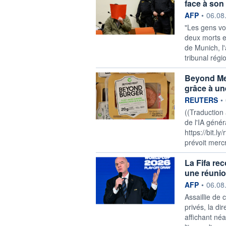
face à son 
information f
AFP
•
06.08
"Les gens vo
deux morts e
de Munich, l'
tribunal régi
Beyond Meat
grâce à un
information f
REUTERS
•
((Traduction
de l'IA génér
https://bit.l
prévoit mercre
La Fifa re
une réunio
information f
AFP
•
06.08
Assaillie de 
privés, la di
affichant né