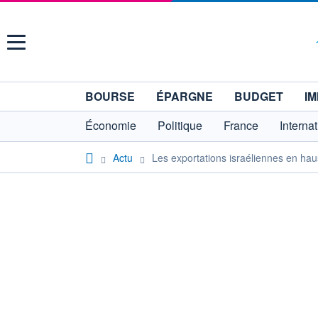
Menu
BOURSE
ÉPARGNE
BUDGET
IM
Économie
Politique
France
Interna
Actu
Les exportations israéliennes en h