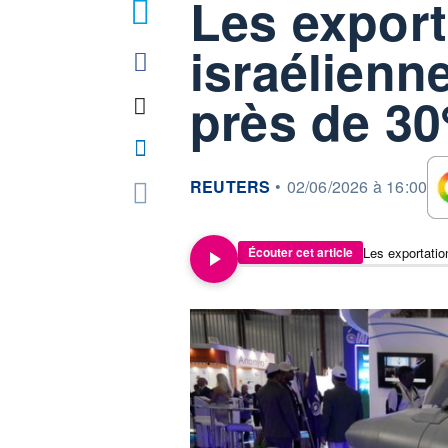
Les export
israélienn
près de 3
information fournie par
REUTERS
•
02/06/2026 à 16:00
Les exportati
Écouter cet article