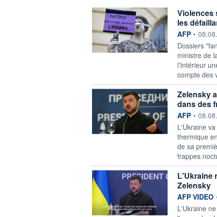
Violences 
les défail
information f
AFP
•
08.08
Dossiers "fa
ministre de 
l'Intérieur u
compte des vi
Zelensky av
dans des f
information f
AFP
•
08.08
L'Ukraine va
thermique en
de sa premiè
frappes noctu
L'Ukraine 
Zelensky
information f
AFP VIDEO
L'Ukraine ne