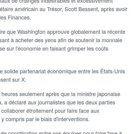
es taux de changes indésirables et excessivement
rétaire américain au Trésor, Scott Bessent, après avoir
des Finances.
ndre que Washington approuve globalement la récente
isant à acheter des yens afin de soutenir la monnaie
se sur l'économie en faisant grimper les coûts
 le solide partenariat économique entre les États-Unis
ssent sur X.
 heures seulement après que la ministre japonaise
 a déclaré aux journalistes que les deux parties
 collaborer étroitement pour faire face aux
y compris par le biais d'interventions.
de coordination entre nos équipes pour faire face à