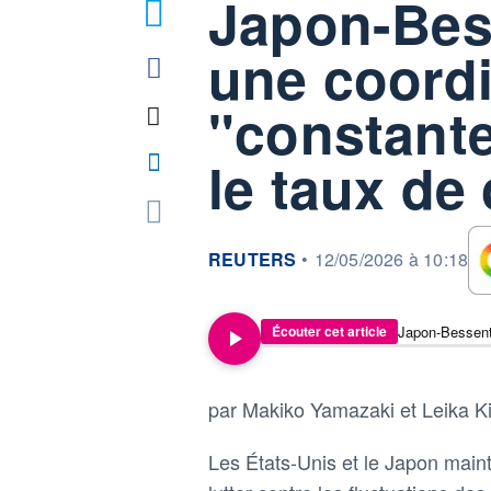
Japon-Bes
une coord
"constante
le taux de
information fournie par
REUTERS
•
12/05/2026 à 10:18
Écouter cet article
par Makiko Yamazaki et Leika K
Les États-Unis et le Japon maint