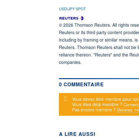
USD/JPY SPOT
© 2026 Thomson Reuters. All rights reser
Reuters or its third party content provide
including by framing or similar means, is
Reuters. Thomson Reuters shall not be lia
reliance thereon. "Reuters" and the Reut
companies.
0 COMMENTAIRE
Message d'alerte
Vous devez être membre pour ajo
Vous êtes déjà membre ?
Connect
Pas encore membre ?
Devenez me
A LIRE AUSSI