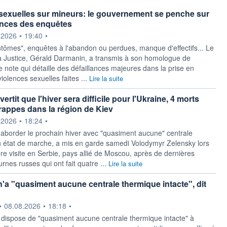
sexuelles sur mineurs: le gouvernement se penche sur
lances des enquêtes
ournie par
.2026
•
19:40
•
ntômes", enquêtes à l'abandon ou perdues, manque d'effectifs... Le
la Justice, Gérald Darmanin, a transmis à son homologue de
ne note qui détaille des défaillances majeures dans la prise en
olences sexuelles faites ...
Lire la suite
ertit que l'hiver sera difficile pour l'Ukraine, 4 morts
rappes dans la région de Kiev
ournie par
.2026
•
18:24
•
 aborder le prochain hiver avec "quasiment aucune" centrale
 état de marche, a mis en garde samedi Volodymyr Zelensky lors
re visite en Serbie, pays allié de Moscou, après de dernières
rnes russes qui ont fait quatre ...
Lire la suite
n'a "quasiment aucune centrale thermique intacte", dit
ournie par
•
08.08.2026
•
18:18
•
 dispose de "quasiment aucune centrale thermique intacte" à