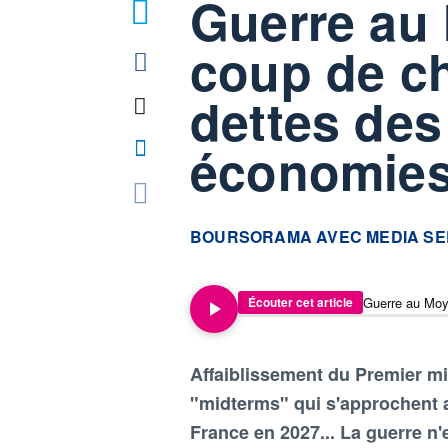
Guerre au 
coup de ch
dettes des
économies
information fournie par
BOURSORAMA AVEC MEDIA SE
Écouter cet article
Affaiblissement du Premier mi
"midterms" qui s'approchent a
France en 2027... La guerre n'e