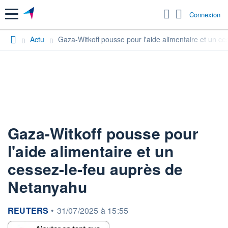
Menu
Connexion
Actu
Gaza-Witkoff pousse pour l'aide alimentaire et un c
Gaza-Witkoff pousse pour
l'aide alimentaire et un
cessez-le-feu auprès de
Netanyahu
information fournie par
REUTERS
•
31/07/2025 à 15:55