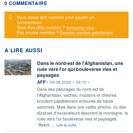
0 COMMENTAIRE
Message d'alerte
Vous devez être membre pour ajouter un
commentaire.
Vous êtes déjà membre ?
Connectez-vous
Pas encore membre ?
Devenez membre gratuitement
A LIRE AUSSI
Dans le nord-est de l'Afghanistan, une
ruée vers l'or qui bouleverse vies et
paysages
information fournie par
AFP
•
09.08.2026
•
09:10
•
Dans des pâturages du nord-est de
l'Afghanistan, vaches, moutons et chèvres
broutent paisiblement entourés de hauts
sommets. Mais dans une vallée proche, où des
dizaines d'excavateurs dévorent la montagne, la
ruée vers l'or bouleverse vies et paysages.
"Avant, ...
Lire la suite