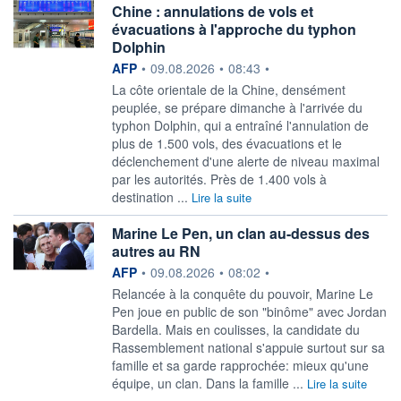
Chine : annulations de vols et
évacuations à l'approche du typhon
Dolphin
information fournie par
AFP
•
09.08.2026
•
08:43
•
La côte orientale de la Chine, densément
peuplée, se prépare dimanche à l'arrivée du
typhon Dolphin, qui a entraîné l'annulation de
plus de 1.500 vols, des évacuations et le
déclenchement d'une alerte de niveau maximal
par les autorités. Près de 1.400 vols à
destination ...
Lire la suite
Marine Le Pen, un clan au-dessus des
autres au RN
information fournie par
AFP
•
09.08.2026
•
08:02
•
Relancée à la conquête du pouvoir, Marine Le
Pen joue en public de son "binôme" avec Jordan
Bardella. Mais en coulisses, la candidate du
Rassemblement national s'appuie surtout sur sa
famille et sa garde rapprochée: mieux qu'une
équipe, un clan. Dans la famille ...
Lire la suite