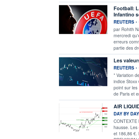
Football: L
Infantino 
information f
REUTERS
•
par Rohith Na
mercredi qu'
erreurs com
partie des d
Les valeur
information f
REUTERS
•
* Variation d
indice Stoxx
point sur le
de Paris et 
AIR LIQUID
information f
DAY BY DAY
CONTEXTE MO
hausse. Les 
et 186,86 €. 