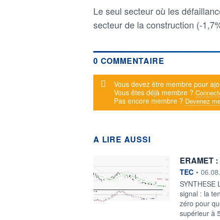
Le seul secteur où les défaillanc
secteur de la construction (-1,7
0 COMMENTAIRE
Message d'alerte
Vous devez être membre pour ajo
Vous êtes déjà membre ?
Connect
Pas encore membre ?
Devenez me
A LIRE AUSSI
ERAMET : 
information f
TEC
•
06.08
SYNTHESE Le 
signal : la t
zéro pour qu
supérieur à 