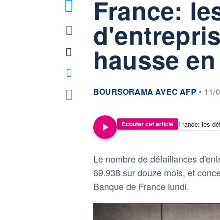
France: le
d'entrepri
hausse en
information fournie par
BOURSORAMA AVEC AFP
•
11/0
France: les dé
Écouter cet article
Le nombre de défaillances d'en
69.938 sur douze mois, et concer
Banque de France lundi.