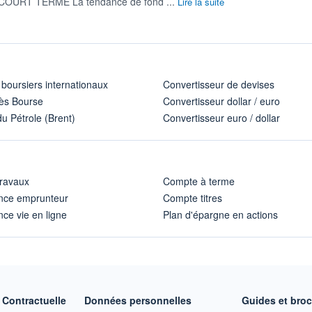
COURT TERME La tendance de fond ...
Lire la suite
 boursiers internationaux
Convertisseur de devises
ès Bourse
Convertisseur dollar / euro
u Pétrole (Brent)
Convertisseur euro / dollar
travaux
Compte à terme
nce emprunteur
Compte titres
ce vie en ligne
Plan d'épargne en actions
Contractuelle
Données personnelles
Guides et bro