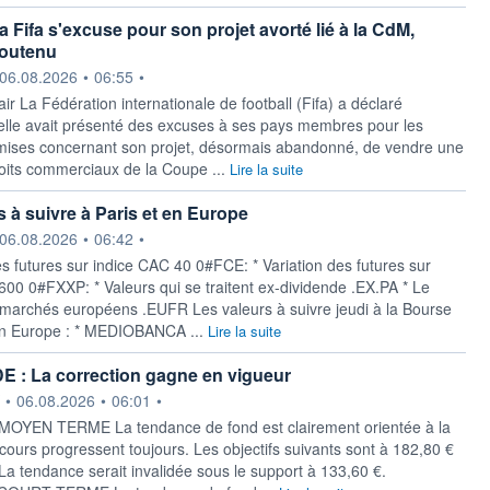
a Fifa s'excuse pour son projet avorté lié à la CdM,
soutenu
ournie par
06.08.2026
•
06:55
•
ir La Fédération internationale de football (Fifa) a déclaré
elle avait présenté des excuses à ses ‌pays membres pour les
mises concernant son projet, désormais abandonné, de vendre une
roits commerciaux de la Coupe ...
Lire la suite
s à suivre à Paris et en Europe
ournie par
06.08.2026
•
06:42
•
es futures sur indice CAC 40 0#FCE: * Variation des futures sur
 600 0#FXXP: * Valeurs qui se traitent ex-dividende .EX.PA * Le
s marchés européens .EUFR Les valeurs à suivre jeudi à la Bourse
en Europe : * MEDIOBANCA ...
Lire la suite
E : La correction gagne en vigueur
ournie par
•
06.08.2026
•
06:01
•
YEN TERME La tendance de fond est clairement orientée à la
cours progressent toujours. Les objectifs suivants sont à 182,80 €
La tendance serait invalidée sous le support à 133,60 €.