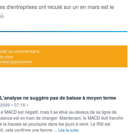
es d'entreprises ont reculé sur un en mars est le
%).
uter un commentaire.
ez-vous
mbre gratuitement
L'analyse ne suggère pas de baisse à moyen terme
ournie par
.2026
•
07:18
•
MACD est négatif, mais il se situe au-dessus de sa ligne de
endance est en train de changer. Maintenant, le MACD doit franchir
e la hausse se poursuive dans les jours à venir. Le RSI est
50, cela confirme une bonne ...
Lire la suite