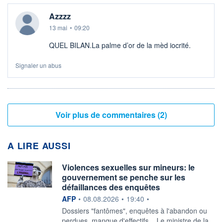
Azzzz
13 mai
•
09:20
QUEL BILAN.La palme d’or de la mèd iocrité.
Signaler un abus
Voir plus de commentaires (2)
A LIRE AUSSI
Violences sexuelles sur mineurs: le
gouvernement se penche sur les
défaillances des enquêtes
information fournie par
AFP
•
08.08.2026
•
19:40
•
Dossiers "fantômes", enquêtes à l'abandon ou
perdues, manque d'effectifs... Le ministre de la