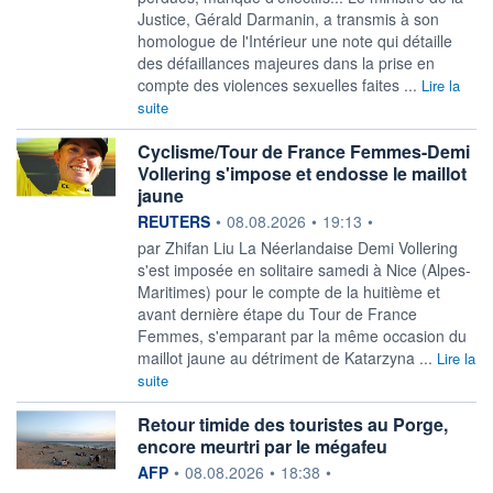
Justice, Gérald Darmanin, a transmis à son
homologue de l'Intérieur une note qui détaille
des défaillances majeures dans la prise en
compte des violences sexuelles faites ...
Lire la
suite
Cyclisme/Tour de France Femmes-Demi
Vollering s'impose et endosse le maillot
jaune
information fournie par
REUTERS
•
08.08.2026
•
19:13
•
par Zhifan Liu La Néerlandaise Demi Vollering
s'est imposée en solitaire ‌samedi à Nice (Alpes-
Maritimes) pour le compte de la huitième et
avant dernière étape du Tour de France
Femmes, s'emparant par la même ​occasion du
maillot jaune au détriment de Katarzyna ...
Lire la
suite
Retour timide des touristes au Porge,
encore meurtri par le mégafeu
information fournie par
AFP
•
08.08.2026
•
18:38
•