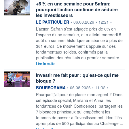
+6 % en une semaine pour Safran:
pourquoi l’action continue de séduire
les investisseurs
information fournie par
LE PARTICULIER
•
06.08.2026
•
12:21
•
L’action Safran s’est adjugée près de 6% en
l’espace d’une semaine, et a atteint mercredi 5
août un sommet historique en séance à plus de
361 euros. Ce mouvement s’appuie sur des
fondamentaux solides, confirmés par la
publication des résultats du premier semestre ...
Lire la suite
Investir me fait peur : qu'est-ce qui me
bloque ?
information fournie par
BOURSORAMA
•
06.08.2026
•
11:32
•
Pourquoi j'ai peur de placer mon argent ? Dans
cet épisode spécial, Mariana et Anna, les
fondatrices de Cash Confidences, partagent les
7 blocages principaux qui empêchent les
femmes de passer à l'investissement, identifiés
après plus de 500 participantes au Challenge ...