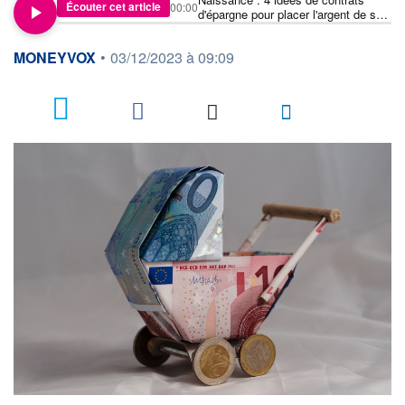
Écouter cet article
00:00
d'épargne pour placer l'argent de son
enfant
information fournie par
MONEYVOX
•
03/12/2023 à 09:09