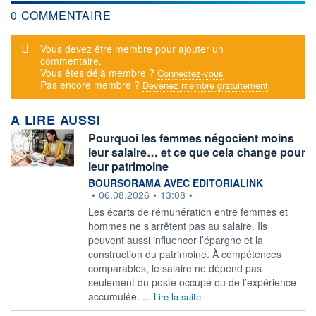
0 COMMENTAIRE
Message d'alerte
Vous devez être membre pour ajouter un
commentaire.
Vous êtes déjà membre ?
Connectez-vous
Pas encore membre ?
Devenez membre gratuitement
A LIRE AUSSI
Pourquoi les femmes négocient moins
leur salaire… et ce que cela change pour
leur patrimoine
information fournie par
BOURSORAMA AVEC EDITORIALINK
•
06.08.2026
•
13:08
•
Les écarts de rémunération entre femmes et
hommes ne s’arrêtent pas au salaire. Ils
peuvent aussi influencer l’épargne et la
construction du patrimoine. À compétences
comparables, le salaire ne dépend pas
seulement du poste occupé ou de l’expérience
accumulée. ...
Lire la suite