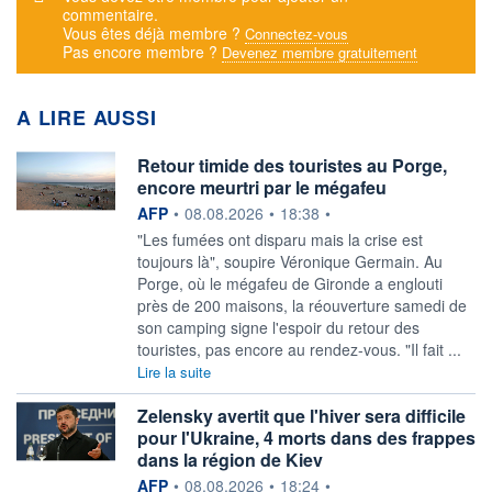
commentaire.
Vous êtes déjà membre ?
Connectez-vous
Pas encore membre ?
Devenez membre gratuitement
A LIRE AUSSI
Retour timide des touristes au Porge,
encore meurtri par le mégafeu
information fournie par
AFP
•
08.08.2026
•
18:38
•
"Les fumées ont disparu mais la crise est
toujours là", soupire Véronique Germain. Au
Porge, où le mégafeu de Gironde a englouti
près de 200 maisons, la réouverture samedi de
son camping signe l'espoir du retour des
touristes, pas encore au rendez-vous. "Il fait ...
Lire la suite
Zelensky avertit que l'hiver sera difficile
pour l'Ukraine, 4 morts dans des frappes
dans la région de Kiev
information fournie par
AFP
•
08.08.2026
•
18:24
•