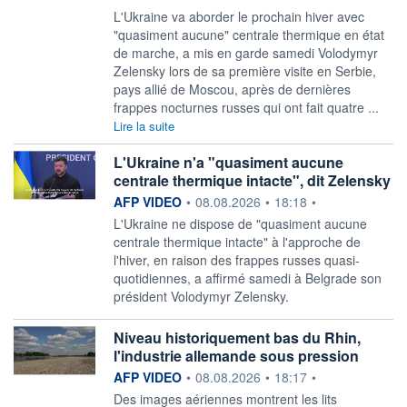
L'Ukraine va aborder le prochain hiver avec
"quasiment aucune" centrale thermique en état
de marche, a mis en garde samedi Volodymyr
Zelensky lors de sa première visite en Serbie,
pays allié de Moscou, après de dernières
frappes nocturnes russes qui ont fait quatre ...
Lire la suite
L'Ukraine n'a "quasiment aucune
centrale thermique intacte", dit Zelensky
information fournie par
AFP VIDEO
•
08.08.2026
•
18:18
•
L'Ukraine ne dispose de "quasiment aucune
centrale thermique intacte" à l'approche de
l'hiver, en raison des frappes russes quasi-
quotidiennes, a affirmé samedi à Belgrade son
président Volodymyr Zelensky.
Niveau historiquement bas du Rhin,
l'industrie allemande sous pression
information fournie par
AFP VIDEO
•
08.08.2026
•
18:17
•
Des images aériennes montrent les lits