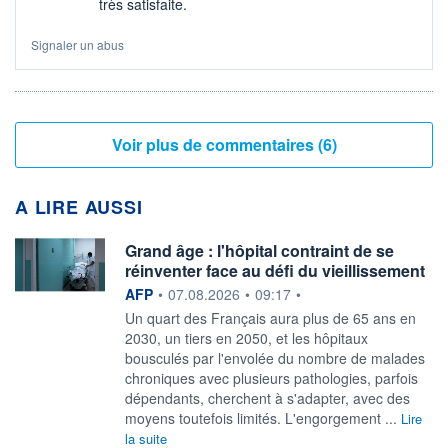
très satisfaite.
Signaler un abus
Voir plus de commentaires (6)
A LIRE AUSSI
Grand âge : l'hôpital contraint de se
réinventer face au défi du vieillissement
information fournie par
AFP
•
07.08.2026
•
09:17
•
Un quart des Français aura plus de 65 ans en
2030, un tiers en 2050, et les hôpitaux
bousculés par l'envolée du nombre de malades
chroniques avec plusieurs pathologies, parfois
dépendants, cherchent à s'adapter, avec des
moyens toutefois limités. L'engorgement ...
Lire
la suite