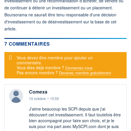
investissement ou une recommandation d'acheter, de vendre ou
de continuer à détenir un investissement ou un placement.
Boursorama ne saurait être tenu responsable d'une décision
d'investissement ou de désinvestissement sur la base de cet
article.
7 COMMENTAIRES
Message d'alerte
Vous devez être membre pour ajouter un
commentaire.
Vous êtes déjà membre ?
Connectez-vous
Pas encore membre ?
Devenez membre gratuitement
Comexa
10 octobre
•
15:55
J'aime beaucoup les SCPI depuis que j'ai
découvert cet investissement. Il faut toutefois être
bien accompagné pour faire son choix, et je le
suis pour ma part avec MySCPI.com dont je suis