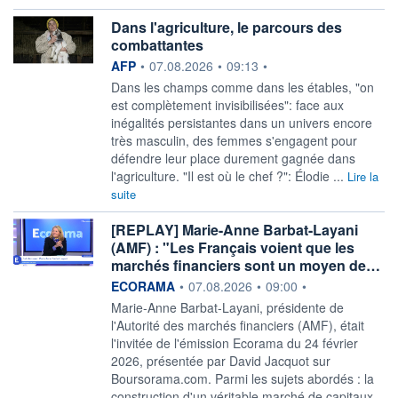
Dans l'agriculture, le parcours des
combattantes
information fournie par
AFP
•
07.08.2026
•
09:13
•
Dans les champs comme dans les étables, "on
est complètement invisibilisées": face aux
inégalités persistantes dans un univers encore
très masculin, des femmes s'engagent pour
défendre leur place durement gagnée dans
l'agriculture. "Il est où le chef ?": Élodie ...
Lire la
suite
[REPLAY] Marie-Anne Barbat-Layani
(AMF) : "Les Français voient que les
marchés financiers sont un moyen de…
information fournie par
ECORAMA
•
07.08.2026
•
09:00
•
Marie-Anne Barbat-Layani, présidente de
l'Autorité des marchés financiers (AMF), était
l'invitée de l'émission Ecorama du 24 février
2026, présentée par David Jacquot sur
Boursorama.com. Parmi les sujets abordés : la
construction d'un véritable marché de capitaux