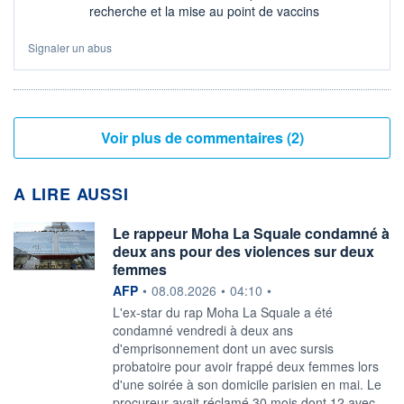
recherche et la mise au point de vaccins
Signaler un abus
Voir plus de commentaires (2)
A LIRE AUSSI
Le rappeur Moha La Squale condamné à
deux ans pour des violences sur deux
femmes
information fournie par
AFP
•
08.08.2026
•
04:10
•
L'ex-star du rap Moha La Squale a été
condamné vendredi à deux ans
d'emprisonnement dont un avec sursis
probatoire pour avoir frappé deux femmes lors
d'une soirée à son domicile parisien en mai. Le
procureur avait réclamé 30 mois dont 12 avec