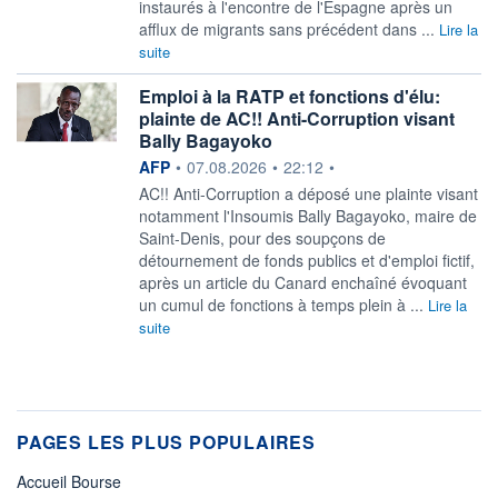
instaurés à l'encontre de l'Espagne après un
afflux de migrants sans précédent dans ...
Lire la
suite
Emploi à la RATP et fonctions d'élu:
plainte de AC!! Anti-Corruption visant
Bally Bagayoko
information fournie par
AFP
•
07.08.2026
•
22:12
•
AC!! Anti-Corruption a déposé une plainte visant
notamment l'Insoumis Bally Bagayoko, maire de
Saint-Denis, pour des soupçons de
détournement de fonds publics et d'emploi fictif,
après un article du Canard enchaîné évoquant
un cumul de fonctions à temps plein à ...
Lire la
suite
PAGES LES PLUS POPULAIRES
Accueil Bourse