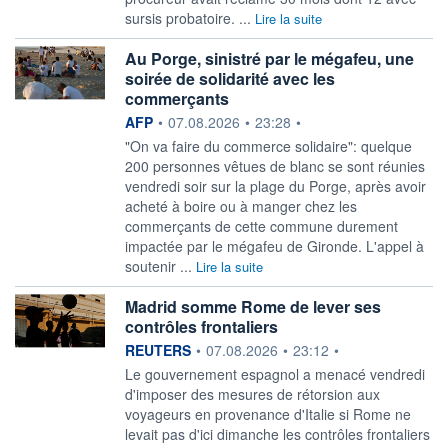
sursis probatoire. ...
Lire la suite
Au Porge, sinistré par le mégafeu, une
soirée de solidarité avec les
commerçants
information fournie par
AFP
•
07.08.2026
•
23:28
•
"On va faire du commerce solidaire": quelque
200 personnes vêtues de blanc se sont réunies
vendredi soir sur la plage du Porge, après avoir
acheté à boire ou à manger chez les
commerçants de cette commune durement
impactée par le mégafeu de Gironde. L'appel à
soutenir ...
Lire la suite
Madrid somme Rome de lever ses
contrôles frontaliers
information fournie par
REUTERS
•
07.08.2026
•
23:12
•
Le gouvernement espagnol a menacé vendredi
‌d'imposer des mesures de rétorsion aux
voyageurs en provenance d'Italie si Rome ne
levait ​pas d'ici dimanche les contrôles frontaliers