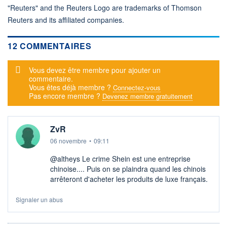
"Reuters" and the Reuters Logo are trademarks of Thomson
Reuters and its affiliated companies.
12 COMMENTAIRES
Message d'alerte
Vous devez être membre pour ajouter un
commentaire.
Vous êtes déjà membre ?
Connectez-vous
Pas encore membre ?
Devenez membre gratuitement
ZvR
06 novembre
•
09:11
@altheys Le crime Shein est une entreprise
chinoise.... Puis on se plaindra quand les chinois
arrêteront d'acheter les produits de luxe français.
Signaler un abus