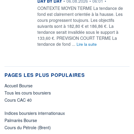
information fournie par
DAY BY DAY
•
06.08.2026
•
06:01
•
CONTEXTE MOYEN TERME La tendance de
fond est clairement orientée à la hausse. Les
cours progressent toujours. Les objectifs
suivants sont à 182,80 € et 186,86 €. La
tendance serait invalidée sous le support à
133,60 €. PREVISION COURT TERME La
tendance de fond ...
Lire la suite
PAGES LES PLUS POPULAIRES
Accueil Bourse
Tous les cours boursiers
Cours CAC 40
Indices boursiers internationaux
Palmarès Bourse
Cours du Pétrole (Brent)