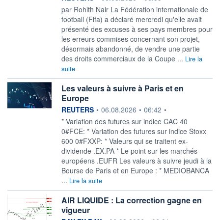
par Rohith Nair La Fédération internationale de
football (Fifa) a déclaré mercredi qu'elle avait
présenté des excuses à ses ‌pays membres pour
les erreurs commises concernant son projet,
désormais abandonné, de vendre une partie
des droits commerciaux de la Coupe ...
Lire la
suite
Les valeurs à suivre à Paris et en
Europe
information fournie par
REUTERS
•
06.08.2026
•
06:42
•
* Variation des futures sur indice CAC 40
0#FCE: * Variation des futures sur indice Stoxx
600 0#FXXP: * Valeurs qui se traitent ex-
dividende .EX.PA * Le point sur les marchés
européens .EUFR Les valeurs à suivre jeudi à la
Bourse de Paris et en Europe : * MEDIOBANCA
...
Lire la suite
AIR LIQUIDE : La correction gagne en
vigueur