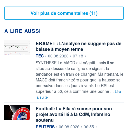
Voir plus de commentaires (11)
A LIRE AUSSI
ERAMET : L'analyse ne suggère pas de
baisse à moyen terme
information fournie par
TEC
•
06.08.2026
•
07:18
•
SYNTHESE Le MACD est négatif, mais il se
situe au-dessus de sa ligne de signal : la
tendance est en train de changer. Maintenant, le
MACD doit franchir zéro pour que la hausse se
poursuive dans les jours à venir. Le RSI est
supérieur à 50, cela confirme une bonne ...
Lire
la suite
Football: La Fifa s'excuse pour son
projet avorté lié à la CdM, Infantino
soutenu
information fournie par
REUTERS
•
06.08.2026
•
06:55
•