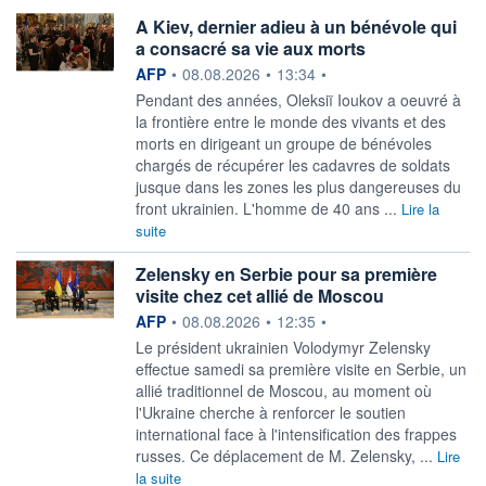
A Kiev, dernier adieu à un bénévole qui
a consacré sa vie aux morts
information fournie par
AFP
•
08.08.2026
•
13:34
•
Pendant des années, Oleksiï Ioukov a oeuvré à
la frontière entre le monde des vivants et des
morts en dirigeant un groupe de bénévoles
chargés de récupérer les cadavres de soldats
jusque dans les zones les plus dangereuses du
front ukrainien. L'homme de 40 ans ...
Lire la
suite
Zelensky en Serbie pour sa première
visite chez cet allié de Moscou
information fournie par
AFP
•
08.08.2026
•
12:35
•
Le président ukrainien Volodymyr Zelensky
effectue samedi sa première visite en Serbie, un
allié traditionnel de Moscou, au moment où
l'Ukraine cherche à renforcer le soutien
international face à l'intensification des frappes
russes. Ce déplacement de M. Zelensky, ...
Lire
la suite