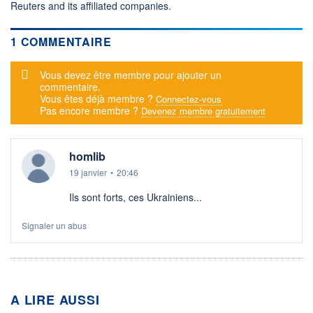
Reuters and its affiliated companies.
1 COMMENTAIRE
Message d'alerte
Vous devez être membre pour ajouter un
commentaire.
Vous êtes déjà membre ?
Connectez-vous
Pas encore membre ?
Devenez membre gratuitement
homlib
19 janvier
•
20:46
Ils sont forts, ces Ukrainiens...
Signaler un abus
A LIRE AUSSI