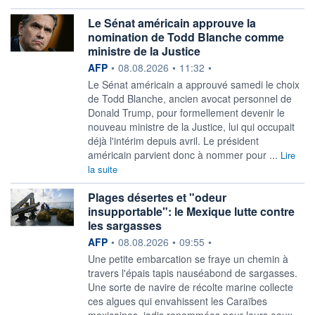
Le Sénat américain approuve la
nomination de Todd Blanche comme
ministre de la Justice
information fournie par
AFP
•
08.08.2026
•
11:32
•
Le Sénat américain a approuvé samedi le choix
de Todd Blanche, ancien avocat personnel de
Donald Trump, pour formellement devenir le
nouveau ministre de la Justice, lui qui occupait
déjà l'intérim depuis avril. Le président
américain parvient donc à nommer pour ...
Lire
la suite
Plages désertes et "odeur
insupportable": le Mexique lutte contre
les sargasses
information fournie par
AFP
•
08.08.2026
•
09:55
•
Une petite embarcation se fraye un chemin à
travers l'épais tapis nauséabond de sargasses.
Une sorte de navire de récolte marine collecte
ces algues qui envahissent les Caraïbes
mexicaines, jadis renommées pour leurs eaux