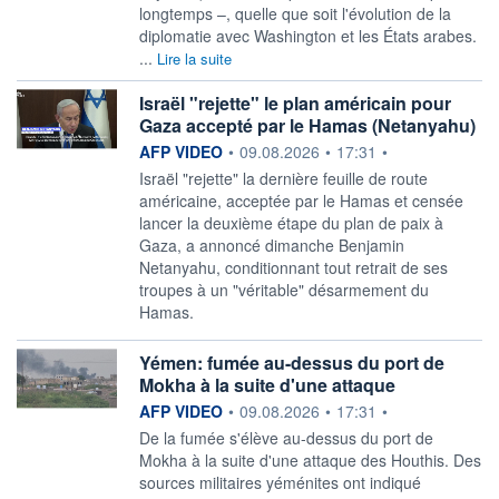
longtemps –, quelle que soit l'évolution de la
diplomatie avec Washington et les États arabes.
...
Lire la suite
Israël "rejette" le plan américain pour
Gaza accepté par le Hamas (Netanyahu)
information fournie par
AFP VIDEO
•
09.08.2026
•
17:31
•
Israël "rejette" la dernière feuille de route
américaine, acceptée par le Hamas et censée
lancer la deuxième étape du plan de paix à
Gaza, a annoncé dimanche Benjamin
Netanyahu, conditionnant tout retrait de ses
troupes à un "véritable" désarmement du
Hamas.
Yémen: fumée au-dessus du port de
Mokha à la suite d'une attaque
information fournie par
AFP VIDEO
•
09.08.2026
•
17:31
•
De la fumée s'élève au-dessus du port de
Mokha à la suite d'une attaque des Houthis. Des
sources militaires yéménites ont indiqué