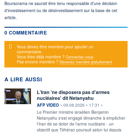
Boursorama ne saurait être tenu responsable d'une décision
d'investissement ou de désinvestissement sur la base de cet
article.
0 COMMENTAIRE
Message d'alerte
Vous devez être membre pour ajouter un
commentaire.
Vous êtes déjà membre ?
Connectez-vous
Pas encore membre ?
Devenez membre gratuitement
A LIRE AUSSI
L'Iran 'ne disposera pas d'armes
nucléaires' dit Netanyahu
information fournie par
AFP VIDEO
•
09.08.2026
•
17:31
•
Le Premier ministre israélien Benjamin
Netanyahu s'est engagé dimanche à empêcher
l'Iran de se doter de l'arme nucléaire - un
objectif que Téhéran poursuit selon lui depuis