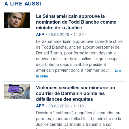
A LIRE AUSSI
Le Sénat américain approuve la
nomination de Todd Blanche comme
ministre de la Justice
information fournie par
AFP
•
08.08.2026
•
11:32
•
Le Sénat américain a approuvé samedi le choix
de Todd Blanche, ancien avocat personnel de
Donald Trump, pour formellement devenir le
nouveau ministre de la Justice, lui qui occupait
déjà l'intérim depuis avril. Le président
américain parvient donc à nommer pour ...
Lire
la suite
Violences sexuelles sur mineurs: un
courrier de Darmanin pointe les
défaillances des enquêtes
information fournie par
AFP
•
08.08.2026
•
11:18
•
Dossiers "fantômes", enquêtes à l'abandon ou
perdues, manque d'effectifs... Le ministre de la
Justice Gérald Darmanin a transmis à son