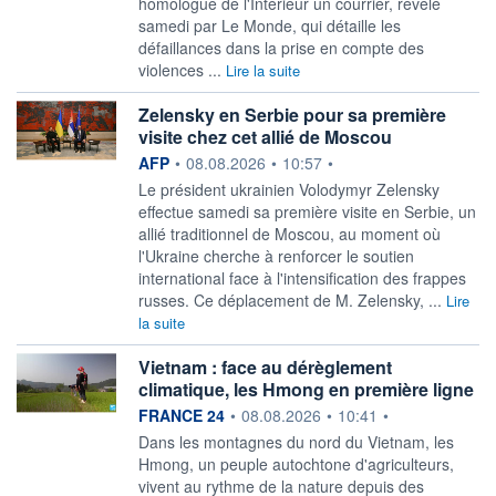
homologue de l'Intérieur un courrier, révélé
samedi par Le Monde, qui détaille les
défaillances dans la prise en compte des
violences ...
Lire la suite
Zelensky en Serbie pour sa première
visite chez cet allié de Moscou
information fournie par
AFP
•
08.08.2026
•
10:57
•
Le président ukrainien Volodymyr Zelensky
effectue samedi sa première visite en Serbie, un
allié traditionnel de Moscou, au moment où
l'Ukraine cherche à renforcer le soutien
international face à l'intensification des frappes
russes. Ce déplacement de M. Zelensky, ...
Lire
la suite
Vietnam : face au dérèglement
climatique, les Hmong en première ligne
information fournie par
FRANCE 24
•
08.08.2026
•
10:41
•
Dans les montagnes du nord du Vietnam, les
Hmong, un peuple autochtone d'agriculteurs,
vivent au rythme de la nature depuis des