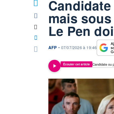
Candidate 
9
mais sous 
Le Pen doi
information fournie par
AFP
•
07/07/2026 à 19:46
Écouter cet article