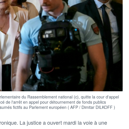
lementaire du Rassemblement national (c), quitte la cour d'appel
oncé de l'arrêt en appel pour détournement de fonds publics
ésumés fictifs au Parlement européen ( AFP / Dimitar DILKOFF )
ronique. La justice a ouvert mardi la voie à une