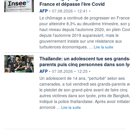
France et dépasse l'ère Covid
information fournie par
AFP
•
07.08.2026
•
12:41
•
Le chômage a continué de progresser en France
pour atteindre 8,3% au deuxième trimestre, son 
haut niveau depuis l'automne 2020, en plein Covi
depuis l'automne 2019 auparavant, mais le
gouvernement insiste sur une résistance aux
turbulences économiques. ...
Lire la suite
Thaïlande: un adolescent tue ses grands
parents puis cinq personnes dans son l
information fournie par
AFP
•
07.08.2026
•
12:25
•
Un adolescent de 14 ans, "perturbé" selon ses
camarades, a tué vendredi ses grands-parents a
le pistolet de son grand-père avant de faire cinq
autres victimes dans son lycée, près de Bangkok,
indiqué la police thaïlandaise. Après avoir initial
annoncé ...
Lire la suite