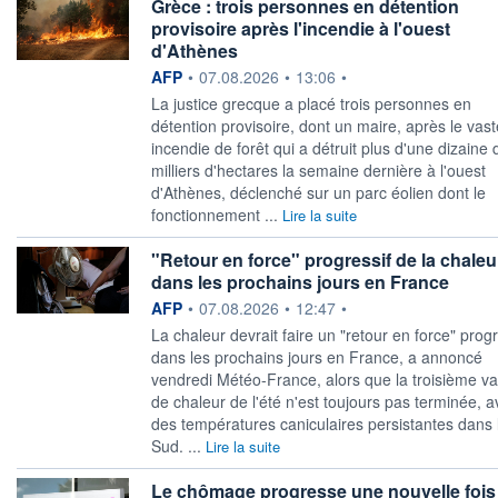
Grèce : trois personnes en détention
provisoire après l'incendie à l'ouest
d'Athènes
information fournie par
AFP
•
07.08.2026
•
13:06
•
La justice grecque a placé trois personnes en
détention provisoire, dont un maire, après le vast
incendie de forêt qui a détruit plus d'une dizaine 
milliers d'hectares la semaine dernière à l'ouest
d'Athènes, déclenché sur un parc éolien dont le
fonctionnement ...
Lire la suite
"Retour en force" progressif de la chaleu
dans les prochains jours en France
information fournie par
AFP
•
07.08.2026
•
12:47
•
La chaleur devrait faire un "retour en force" progr
dans les prochains jours en France, a annoncé
vendredi Météo-France, alors que la troisième v
de chaleur de l'été n'est toujours pas terminée, 
des températures caniculaires persistantes dans 
Sud. ...
Lire la suite
Le chômage progresse une nouvelle fois