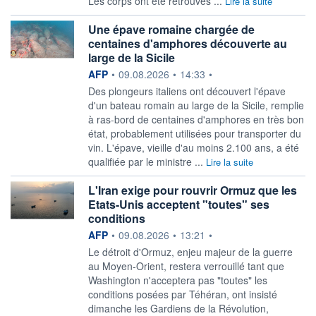
Les corps ont été retrouvés ...
Lire la suite
Une épave romaine chargée de
centaines d'amphores découverte au
large de la Sicile
information fournie par
AFP
•
09.08.2026
•
14:33
•
Des plongeurs italiens ont découvert l'épave
d'un bateau romain au large de la Sicile, remplie
à ras-bord de centaines d'amphores en très bon
état, probablement utilisées pour transporter du
vin. L'épave, vieille d'au moins 2.100 ans, a été
qualifiée par le ministre ...
Lire la suite
L'Iran exige pour rouvrir Ormuz que les
Etats-Unis acceptent "toutes" ses
conditions
information fournie par
AFP
•
09.08.2026
•
13:21
•
Le détroit d'Ormuz, enjeu majeur de la guerre
au Moyen-Orient, restera verrouillé tant que
Washington n'acceptera pas "toutes" les
conditions posées par Téhéran, ont insisté
dimanche les Gardiens de la Révolution,