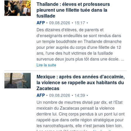
Thaïlande : éleves et professeurs
pleurent une fillette tuée dans la
fusillade
information fournie par
AFP
•
09.08.2026
•
15:17
•
Des dizaines d'élèves, de parents et
d'enseignants endeuillés se sont rendus dans
un temple bouddhiste en Thaïlande dimanche
pour prier auprès du corps d'une fillette de 12
ans, l'une des huit victimes de la fusillade
survenue deux jours plus tôt dans une école. ...
Lire la suite
Mexique : après des années d'accalmie,
la violence se rappelle aux habitants du
Zacatecas
information fournie par
AFP
•
09.08.2026
•
14:39
•
Un nombre de meurtres divisé par dix, et l'Etat
mexicain du Zacatecas pensait la violence
derrière lui. Cinq corps pendus à un pont lui ont
rappelé que dans cette région stratégique pour
les narcotrafiquants, elle n'est jamais bien loin.