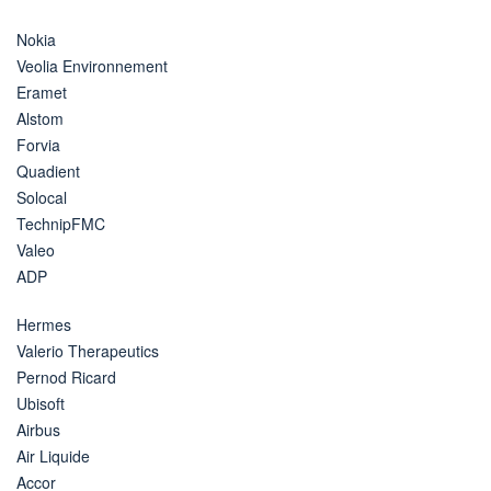
Nokia
Veolia Environnement
Eramet
Alstom
Forvia
Quadient
Solocal
TechnipFMC
Valeo
ADP
Hermes
Valerio Therapeutics
Pernod Ricard
Ubisoft
Airbus
Air Liquide
Accor