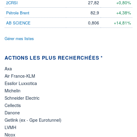
27,82
+0,80%
2CRSI
LIMITE À LA
LIMITE À LA
BAISSE
HAUSSE
82,9
+4,38%
Pétrole Brent
0,000
0,000
0,806
+14,81%
AB SCIENCE
RENDEMENT
PER ESTIMÉ
ESTIMÉ 2026
2026
-
-
Gérer mes listes
DERNIER
DATE
DIVIDENDE
DERNIER
DIVIDENDE
0,00 GBX
-
ACTIONS LES PLUS RECHERCHÉES *
PROCHAIN
Axa
DIVIDENDE
-
Air France-KLM
Essilor Luxxotica
ÉLIGIBILITÉ
Non éligible
Michelin
Boursobank
Schneider Electric
Cellectis
+ PORTEFEUILLE
+ LISTE
Danone
Getlink (ex - Gpe Eurotunnel)
LVMH
Nicox