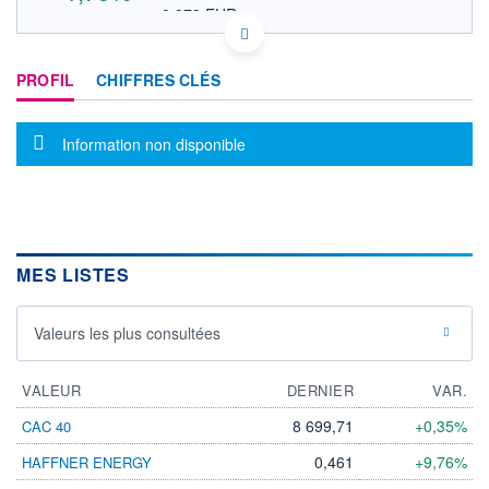
0,373 EUR
VALEUR INDICATIVE
GB00BBHXD542 GMR
DONNÉES TEMPS DIFFÉRÉ
PROFIL
CHIFFRES CLÉS
Politique d'exécution
Cotation sur les autres places
Message d'information
Information non disponible
32,5
32,0
31,5
31,0
MES LISTES
12h12
14h49
OUVERTURE
CLÔTURE VEILLE
Valeurs les plus consultées
31,900
31,400
+ HAUT
+ BAS
32,000
31,600
VALEUR
DERNIER
VAR.
VOLUME
CAPITAL ÉCHANGÉ
8 699,71
+0,35%
CAC 40
114 504
0,04%
0,461
+9,76%
HAFFNER ENERGY
VALORISATION
DERNIER ÉCHANGE
8 666 MGBX
06.08.26 / 17:54:51