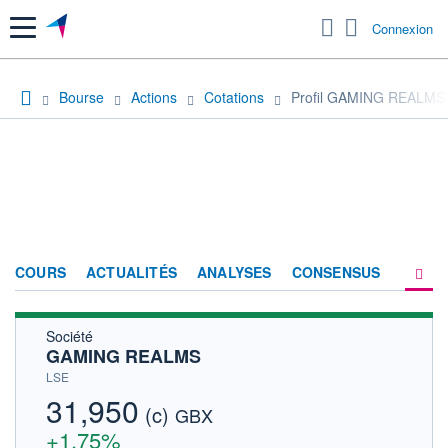
Menu
Connexion
Bourse
Actions
Cotations
Profil GAMING REALMS
COURS
ACTUALITÉS
ANALYSES
CONSENSUS
Société
SOCIÉTÉ
GAMING REALMS
HISTORIQUE
LSE
31,950
(c)
ACTIONNAIRES
GBX
+1,75%