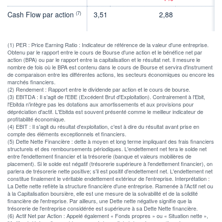
Cash Flow par action
3,51
2,88
3
(7)
(1) PER : Price Earning Ratio : Indicateur de référence de la valeur d'une entreprise.
Obtenu par le rapport entre le cours de Bourse d'une action et le bénéfice net par
action (BPA) ou par le rapport entre la capitalisation et le résultat net. Il mesure le
nombre de fois où le BPA est contenu dans le cours de Bourse et servira d'instrument
de comparaison entre les différentes actions, les secteurs économiques ou encore les
marchés financiers.
(2) Rendement : Rapport entre le dividende par action et le cours de bourse.
(3) EBITDA : Il s'agit de l'EBE (Excédent Brut d'Exploitation). Contrairement à l'Ebit,
l'Ebitda n'intègre pas les dotations aux amortissements et aux provisions pour
dépréciation d'actif. L'Ebitda est souvent présenté comme le meilleur indicateur de
profitabilité économique.
(4) EBIT : Il s'agit du résultat d'exploitation, c'est à dire du résultat avant prise en
compte des éléments exceptionnels et financiers.
(5) Dette Nette Financière : dette à moyen et long terme impliquant des frais financiers
structurels et des remboursements périodiques. L'endettement net fera le solde net
entre l'endettement financier et la trésorerie (banque et valeurs mobilières de
placement). Si le solde est négatif (trésorerie supérieure à l'endettement financier), on
parlera de trésorerie nette positive; s'il est positif d'endettement net. L'endettement net
constitue finalement le véritable endettement extérieur de l'entreprise. Interprétation :
La Dette nette reflète la structure financière d'une entreprise. Ramenée à l'Actif net ou
à la Capitalisation boursière, elle est une mesure de la solvabilité et de la solidité
financière de l'entreprise. Par ailleurs, une Dette nette négative signifie que la
trésorerie de l'entreprise considérée est supérieure à sa Dette Nette financière.
(6) Actif Net par Action : Appelé également « Fonds propres » ou « Situation nette »,