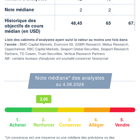
30.06.25 / 22:00:00
Note médiane
2
2
2
ÉLIGIBILITÉ
Historique des
Non éligible
48,45
65
67,91
Boursobank
objectifs de cours
médian (en USD)
+ PORTEFEUILLE
+ LISTE
Liste des cabinets d'analystes ayant suivi la valeur au moins une fois dans
BMO Capital Markets, Evercore ISI, GSBR Research, Melius Research,
l'année :
Oppenheimer, RBC Capital Markets, Seaport Global Securities, Seaport Research
Partners, TD Cowen, Truist Securities, Vertical Research Partners
NB : certains bureaux d'analyses ont souhaité conserver l'anonymat
Note médiane* des analystes
au 4.08.2026
2,00
1.
2.
3.
4.
5.
Acheter
Renforcer
Conserver
Alléger
Vendre
*Un consensus est une moyenne ou une médiane des prévisions ou des