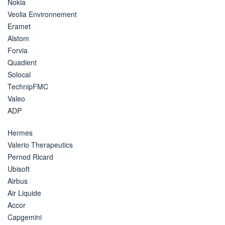
Nokia
Veolia Environnement
Eramet
Alstom
Forvia
Quadient
Solocal
TechnipFMC
Valeo
ADP
Hermes
Valerio Therapeutics
Pernod Ricard
Ubisoft
Airbus
Air Liquide
Accor
Capgemini