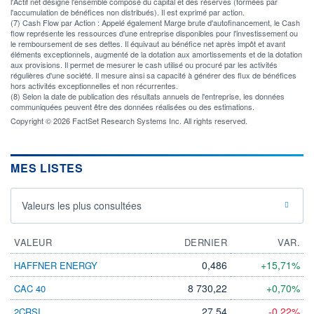
l'Actif net désigne l'ensemble composé du capital et des réserves (formées par
l'accumulation de bénéfices non distribués). Il est exprimé par action.
(7) Cash Flow par Action : Appelé également Marge brute d'autofinancement, le Cash
flow représente les ressources d'une entreprise disponibles pour l'investissement ou
le remboursement de ses dettes. Il équivaut au bénéfice net après impôt et avant
éléments exceptionnels, augmenté de la dotation aux amortissements et de la dotation
aux provisions. Il permet de mesurer le cash utilisé ou procuré par les activités
régulières d'une société. Il mesure ainsi sa capacité à générer des flux de bénéfices
hors activités exceptionnelles et non récurrentes.
(8) Selon la date de publication des résultats annuels de l'entreprise, les données
communiquées peuvent être des données réalisées ou des estimations.
Copyright © 2026 FactSet Research Systems Inc. All rights reserved.
MES LISTES
Valeurs les plus consultées
VALEUR
DERNIER
VAR.
0,486
+15,71%
HAFFNER ENERGY
8 730,22
+0,70%
CAC 40
27,54
-0,22%
2CRSI