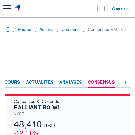
Menu
Connexion
Bourse
Actions
Cotations
Consensus RALLIANT 
COURS
ACTUALITÉS
ANALYSES
CONSENSUS
Consensus & Dividende
SOCIÉTÉ
RALLIANT RG-WI
HISTORIQUE
NYSE
48,410
ACTIONNAIRES
USD
-12,11%