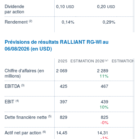
Dividende
0,10
0,20
0
USD
USD
par action
Rendement
0,14%
0,29%
(2)
Prévisions de résultats RALLIANT RG-WI au
06/08/2026 (en USD)
2025
ESTIMATION 2026⁽⁸⁾
ESTIMATION 2
Chiffre d'affaires (en
2 069
2 289
2 
millions)
11%
EBITDA
425
467
(3)
EBIT
397
439
(4)
10%
Dette financière nette
829
825
(5)
-0%
-
Actif net par action
14,45
14,31
15
(6)
-1%