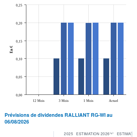
0,25
0,20
0,15
En €
0,10
0,05
0,00
12 Mois
3 Mois
1 Mois
Actuel
Prévisions de dividendes RALLIANT RG-WI au
06/08/2026
2025
ESTIMATION 2026⁽⁸⁾
ESTIMATIO