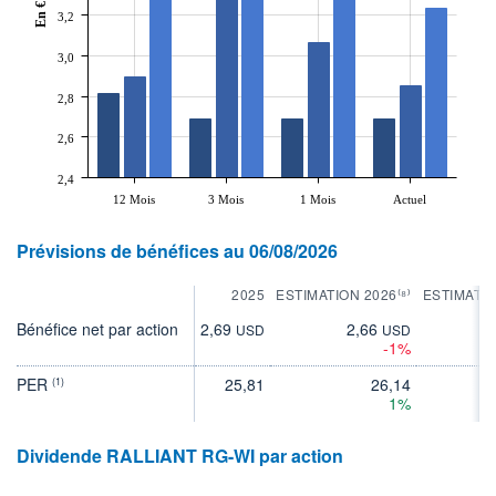
En €
3,2
3,0
2,8
2,6
2,4
12 Mois
3 Mois
1 Mois
Actuel
Prévisions de bénéfices au 06/08/2026
2025
ESTIMATION 2026⁽⁸⁾
ESTIMATIO
Bénéfice net par action
2,69
2,66
3
USD
USD
-1%
PER
25,81
26,14
(1)
1%
Dividende RALLIANT RG-WI par action