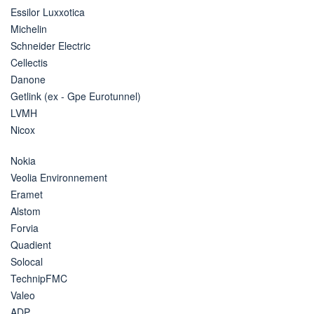
Essilor Luxxotica
Michelin
Schneider Electric
Cellectis
Danone
Getlink (ex - Gpe Eurotunnel)
LVMH
Nicox
Nokia
Veolia Environnement
Eramet
Alstom
Forvia
Quadient
Solocal
TechnipFMC
Valeo
ADP