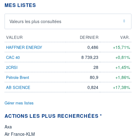
DIVIDENDE
MES LISTES
0,00 CAD
-
PROCHAIN
Valeurs les plus consultées
DIVIDENDE
-
ÉLIGIBILITÉ
VALEUR
DERNIER
VAR.
Non éligible
Boursobank
0,486
+15,71%
HAFFNER ENERGY
8 739,23
+0,81%
CAC 40
+ PORTEFEUILLE
+ LISTE
28
+1,45%
2CRSI
80,9
+1,86%
Pétrole Brent
0,824
+17,38%
AB SCIENCE
Gérer mes listes
ACTIONS LES PLUS RECHERCHÉES *
Axa
Air France-KLM