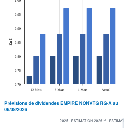
1,00
0,95
0,90
En €
0,85
0,80
0,75
0,70
12 Mois
3 Mois
1 Mois
Actuel
Prévisions de dividendes EMPIRE NONVTG RG-A au
06/08/2026
2025
ESTIMATION 2026⁽⁸⁾
ESTIMATIO