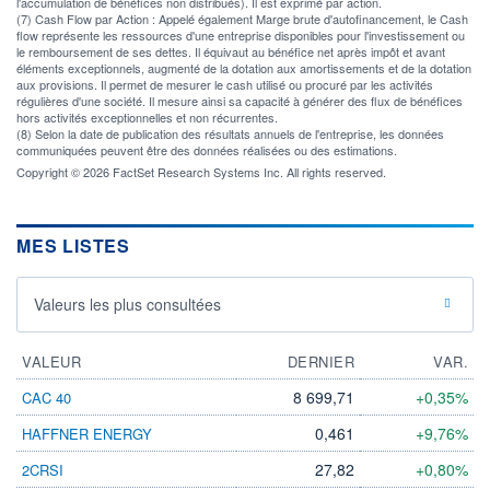
l'accumulation de bénéfices non distribués). Il est exprimé par action.
(7) Cash Flow par Action : Appelé également Marge brute d'autofinancement, le Cash
flow représente les ressources d'une entreprise disponibles pour l'investissement ou
le remboursement de ses dettes. Il équivaut au bénéfice net après impôt et avant
éléments exceptionnels, augmenté de la dotation aux amortissements et de la dotation
aux provisions. Il permet de mesurer le cash utilisé ou procuré par les activités
régulières d'une société. Il mesure ainsi sa capacité à générer des flux de bénéfices
hors activités exceptionnelles et non récurrentes.
(8) Selon la date de publication des résultats annuels de l'entreprise, les données
communiquées peuvent être des données réalisées ou des estimations.
Copyright © 2026 FactSet Research Systems Inc. All rights reserved.
MES LISTES
Valeurs les plus consultées
VALEUR
DERNIER
VAR.
8 699,71
+0,35%
CAC 40
0,461
+9,76%
HAFFNER ENERGY
27,82
+0,80%
2CRSI