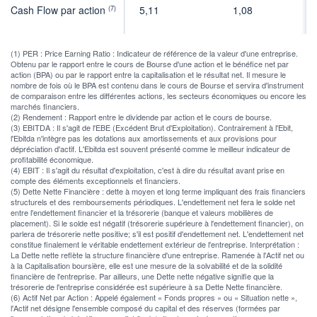
Cash Flow par action
5,11
1,08
(7)
(1) PER : Price Earning Ratio : Indicateur de référence de la valeur d'une entreprise.
Obtenu par le rapport entre le cours de Bourse d'une action et le bénéfice net par
action (BPA) ou par le rapport entre la capitalisation et le résultat net. Il mesure le
nombre de fois où le BPA est contenu dans le cours de Bourse et servira d'instrument
de comparaison entre les différentes actions, les secteurs économiques ou encore les
marchés financiers.
(2) Rendement : Rapport entre le dividende par action et le cours de bourse.
(3) EBITDA : Il s'agit de l'EBE (Excédent Brut d'Exploitation). Contrairement à l'Ebit,
l'Ebitda n'intègre pas les dotations aux amortissements et aux provisions pour
dépréciation d'actif. L'Ebitda est souvent présenté comme le meilleur indicateur de
profitabilité économique.
(4) EBIT : Il s'agit du résultat d'exploitation, c'est à dire du résultat avant prise en
compte des éléments exceptionnels et financiers.
(5) Dette Nette Financière : dette à moyen et long terme impliquant des frais financiers
structurels et des remboursements périodiques. L'endettement net fera le solde net
entre l'endettement financier et la trésorerie (banque et valeurs mobilières de
placement). Si le solde est négatif (trésorerie supérieure à l'endettement financier), on
parlera de trésorerie nette positive; s'il est positif d'endettement net. L'endettement net
constitue finalement le véritable endettement extérieur de l'entreprise. Interprétation :
La Dette nette reflète la structure financière d'une entreprise. Ramenée à l'Actif net ou
à la Capitalisation boursière, elle est une mesure de la solvabilité et de la solidité
financière de l'entreprise. Par ailleurs, une Dette nette négative signifie que la
trésorerie de l'entreprise considérée est supérieure à sa Dette Nette financière.
(6) Actif Net par Action : Appelé également « Fonds propres » ou « Situation nette »,
l'Actif net désigne l'ensemble composé du capital et des réserves (formées par