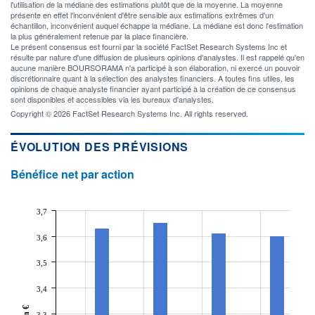
l'utilisation de la médiane des estimations plutôt que de la moyenne. La moyenne
présente en effet l'inconvénient d'être sensible aux estimations extrêmes d'un
échantillon, inconvénient auquel échappe la médiane. La médiane est donc l'estimation
la plus généralement retenue par la place financière.
Le présent consensus est fourni par la société FactSet Research Systems Inc et
résulte par nature d'une diffusion de plusieurs opinions d'analystes. Il est rappelé qu'en
aucune manière BOURSORAMA n'a participé à son élaboration, ni exercé un pouvoir
discrétionnaire quant à la sélection des analystes financiers. A toutes fins utiles, les
opinions de chaque analyste financier ayant participé à la création de ce consensus
sont disponibles et accessibles via les bureaux d'analystes.
Copyright © 2026 FactSet Research Systems Inc. All rights reserved.
ÉVOLUTION DES PRÉVISIONS
Bénéfice net par action
3,7
3,6
3,5
3,4
En €
3,3