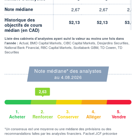
11 586 MCAD
DERNIER ÉCHANGE
Note médiane
2,67
2,67
2,88
06.08.26 / 18:20:40
Historique des
52,13
52,13
53,86
LIMITE À LA
LIMITE À LA
objectifs de cours
BAISSE
HAUSSE
médian (en CAD)
4,907
343,490
Liste des cabinets d'analystes ayant suivi la valeur au moins une fois dans
RENDEMENT
PER ESTIMÉ
Actual, BMO Capital Markets, CIBC Capital Markets, Desjardins Securities,
l'année :
ESTIMÉ 2026
2026
National Bank Financial, RBC Capital Markets, Scotiabank GBM, TD Cowen, TD
1,72%
15,84
Securities
DERNIER
DATE
DIVIDENDE
DERNIER
DIVIDENDE
0,00 CAD
-
Note médiane* des analystes
au 4.08.2026
PROCHAIN
DIVIDENDE
-
2,63
ÉLIGIBILITÉ
Non éligible
Boursobank
1.
2.
3.
4.
5.
Acheter
Renforcer
Conserver
Alléger
Vendre
+ PORTEFEUILLE
+ LISTE
*Un consensus est une moyenne ou une médiane des prévisions ou des
recommandations faites par les analystes financiers. Factset JCF préconise