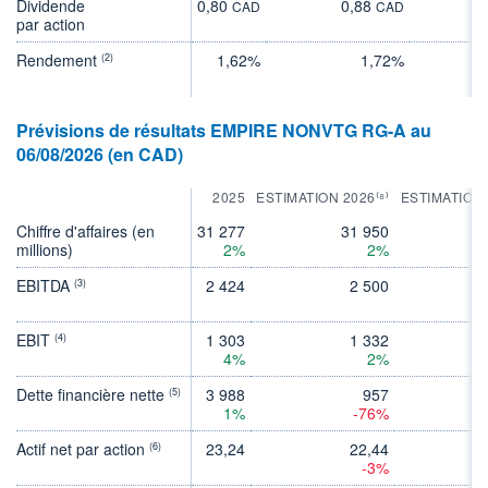
Dividende
0,80
0,88
0
CAD
CAD
par action
Rendement
1,62%
1,72%
(2)
Prévisions de résultats EMPIRE NONVTG RG-A au
06/08/2026 (en CAD)
2025
ESTIMATION 2026⁽⁸⁾
ESTIMATION 
Chiffre d'affaires (en
31 277
31 950
32
millions)
2%
2%
EBITDA
2 424
2 500
(3)
EBIT
1 303
1 332
(4)
4%
2%
Dette financière nette
3 988
957
(5)
1%
-76%
Actif net par action
23,24
22,44
(6)
-3%