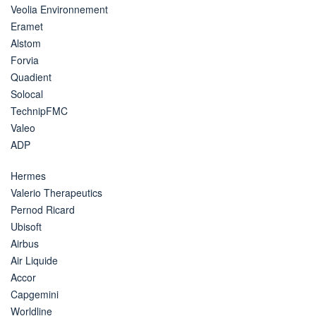
Veolia Environnement
Eramet
Alstom
Forvia
Quadient
Solocal
TechnipFMC
Valeo
ADP
Hermes
Valerio Therapeutics
Pernod Ricard
Ubisoft
Airbus
Air Liquide
Accor
Capgemini
Worldline