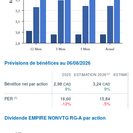
3,2
3,1
3,0
2,9
12 Mois
3 Mois
1 Mois
Actuel
Prévisions de bénéfices au 06/08/2026
2025
ESTIMATION 2026⁽⁸⁾
ESTIMATIO
Bénéfice net par action
2,98
3,24
3
CAD
CAD
9%
9%
PER
16,60
15,84
(1)
-12%
-5%
Dividende EMPIRE NONVTG RG-A par action