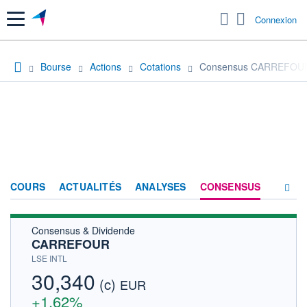
Menu
Connexion
Bourse
Actions
Cotations
Consensus CARREFOU
COURS
ACTUALITÉS
ANALYSES
CONSENSUS
Consensus & Dividende
SOCIÉTÉ
CARREFOUR
HISTORIQUE
LSE INTL
30,340
(c)
ACTIONNAIRES
EUR
+1,62%