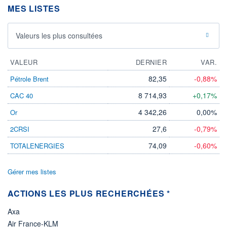
DIVIDENDE
0,00 EUR
MES LISTES
-
PROCHAIN
DIVIDENDE
Valeurs les plus consultées
-
ÉLIGIBILITÉ
VALEUR
DERNIER
VAR.
Non éligible
Boursobank
82,35
-0,88%
Pétrole Brent
+ PORTEFEUILLE
+ LISTE
8 714,93
+0,17%
CAC 40
4 342,26
0,00%
Or
27,6
-0,79%
2CRSI
74,09
-0,60%
TOTALENERGIES
Gérer mes listes
ACTIONS LES PLUS RECHERCHÉES *
Axa
Air France-KLM