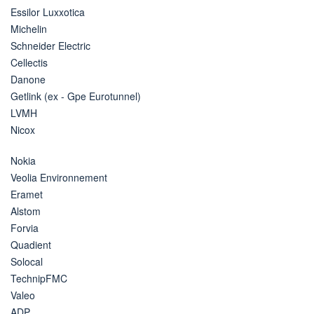
Essilor Luxxotica
Michelin
Schneider Electric
Cellectis
Danone
Getlink (ex - Gpe Eurotunnel)
LVMH
Nicox
Nokia
Veolia Environnement
Eramet
Alstom
Forvia
Quadient
Solocal
TechnipFMC
Valeo
ADP