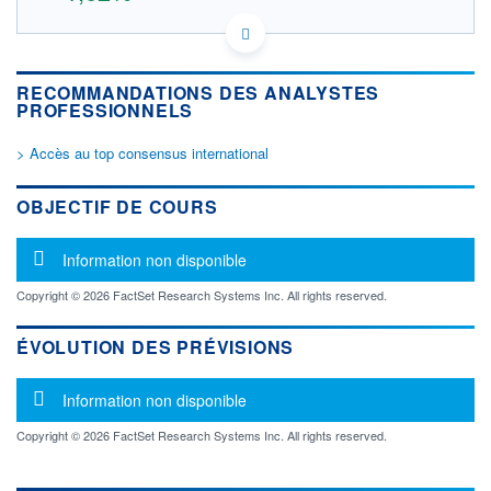
FR0000120172 0NPH
DONNÉES TEMPS DIFFÉRÉ
Politique d'exécution
RECOMMANDATIONS DES ANALYSTES
Cotation sur les autres places
PROFESSIONNELS
OUVERTURE
CLÔTURE VEILLE
> Accès au top consensus international
0,000
29,855
+ HAUT
+ BAS
OBJECTIF DE COURS
0,000
0,000
VOLUME
CAPITAL ÉCHANGÉ
Message d'information
Information non disponible
0
0,00%
VALORISATION
DERNIER ÉCHANGE
Copyright © 2026 FactSet Research Systems Inc. All rights reserved.
22 340 MEUR
11.06.15 / 17:40:05
LIMITE À LA
LIMITE À LA
ÉVOLUTION DES PRÉVISIONS
BAISSE
HAUSSE
0,000
0,000
Message d'information
Information non disponible
RENDEMENT
PER ESTIMÉ
ESTIMÉ 2026
2026
-
-
Copyright © 2026 FactSet Research Systems Inc. All rights reserved.
DERNIER
DATE
DIVIDENDE
DERNIER