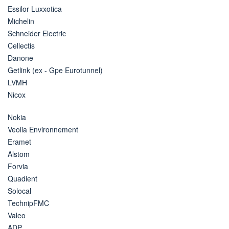
Essilor Luxxotica
Michelin
Schneider Electric
Cellectis
Danone
Getlink (ex - Gpe Eurotunnel)
LVMH
Nicox
Nokia
Veolia Environnement
Eramet
Alstom
Forvia
Quadient
Solocal
TechnipFMC
Valeo
ADP