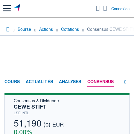
Menu
Connexion
Bourse
Actions
Cotations
Consensus CEWE STIF
COURS
ACTUALITÉS
ANALYSES
CONSENSUS
Consensus & Dividende
SOCIÉTÉ
CEWE STIFT
HISTORIQUE
LSE INTL
51,190
(c)
ACTIONNAIRES
EUR
0,00%