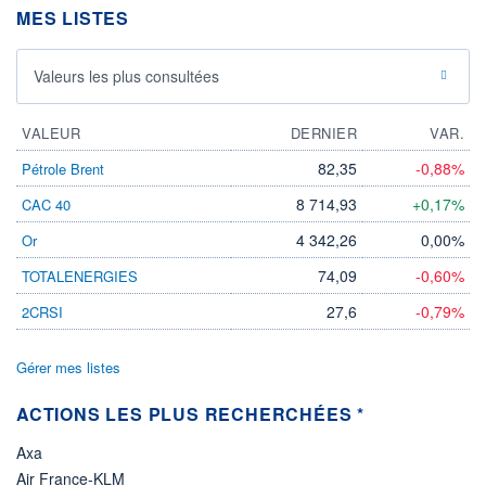
DIVIDENDE
0,00 EUR
MES LISTES
-
PROCHAIN
DIVIDENDE
Valeurs les plus consultées
-
ÉLIGIBILITÉ
VALEUR
DERNIER
VAR.
Non éligible
Boursobank
82,35
-0,88%
Pétrole Brent
+ PORTEFEUILLE
+ LISTE
8 714,93
+0,17%
CAC 40
4 342,26
0,00%
Or
74,09
-0,60%
TOTALENERGIES
27,6
-0,79%
2CRSI
Gérer mes listes
ACTIONS LES PLUS RECHERCHÉES *
Axa
Air France-KLM