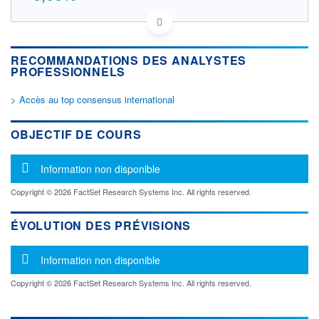
DE0005403901 0N8F
DONNÉES TEMPS DIFFÉRÉ
Politique d'exécution
RECOMMANDATIONS DES ANALYSTES
Cotation sur les autres places
PROFESSIONNELS
OUVERTURE
CLÔTURE VEILLE
> Accès au top consensus international
0,000
51,190
+ HAUT
+ BAS
OBJECTIF DE COURS
0,000
0,000
VOLUME
CAPITAL ÉCHANGÉ
Message d'information
Information non disponible
0
0,00%
VALORISATION
DERNIER ÉCHANGE
Copyright © 2026 FactSet Research Systems Inc. All rights reserved.
381 MEUR
10.06.15 / 17:46:25
LIMITE À LA
LIMITE À LA
ÉVOLUTION DES PRÉVISIONS
BAISSE
HAUSSE
0,000
0,000
Message d'information
Information non disponible
RENDEMENT
PER ESTIMÉ
ESTIMÉ 2026
2026
-
-
Copyright © 2026 FactSet Research Systems Inc. All rights reserved.
DERNIER
DATE
DIVIDENDE
DERNIER