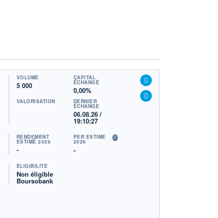
VOLUME
CAPITAL
ÉCHANGÉ
5 000
0,00%
VALORISATION
DERNIER
ÉCHANGE
06.08.26 /
19:10:27
RENDEMENT
PER ESTIMÉ
ESTIMÉ 2026
2026
-
-
ÉLIGIBILITÉ
Non éligible
Boursobank