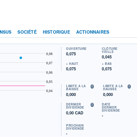
NSUS
SOCIÉTÉ
HISTORIQUE
ACTIONNAIRES
OUVERTURE
CLÔTURE
VEILLE
0,075
0,08
0,045
0,07
+ HAUT
+ BAS
0,075
0,075
0,06
0,05
LIMITE À LA
LIMITE À LA
BAISSE
HAUSSE
0,04
0,000
0,000
DERNIER
DATE
DIVIDENDE
DERNIER
DIVIDENDE
0,00 CAD
-
PROCHAIN
DIVIDENDE
-