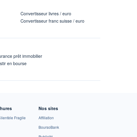
Convertisseur livres / euro
Convertisseur franc suisse / euro
rance prêt immobilier
stir en bourse
A
chures
Nos sites
lientèle Fragile
Affiliation
BoursoBank
Publicité