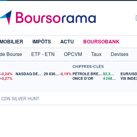
MOBILIER
IMPÔTS
ACTU
BOURSOBANK
 de Bourse
ETF - ETN
OPCVM
Taux
Devises
CHIFFRES-CLÉS
5
-0,24%
NASDAQ DEC26
29 836,50
-0,19%
PÉTROLE BRENT
82,34
$US
EUR/US
0
-0,27%
ONCE D'OR
4 248,07
$US
VIX INDE
s CDN SILVER HUNT