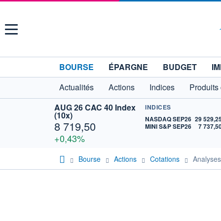
Menu
BOURSE
ÉPARGNE
BUDGET
IM
Actualités
Actions
Indices
Produits
AUG 26 CAC 40 Index
INDICES
(10x)
NASDAQ SEP26
29 529,2
8 719,50
MINI S&P SEP26
7 737,5
+0,43%
Bourse
Actions
Cotations
Analyse