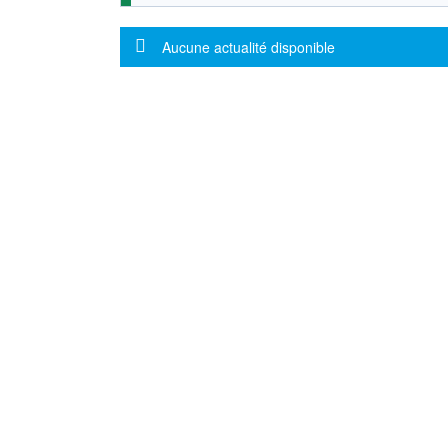
Message d'information
Aucune actualité disponible