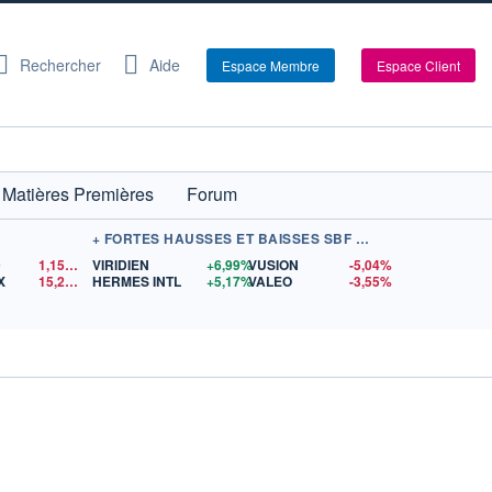
Rechercher
Aide
Espace Membre
Espace Client
Matières Premières
Forum
+ FORTES HAUSSES ET BAISSES SBF 120
D
1,1523
$US
VIRIDIEN
+6,99%
VUSION
-5,04%
X
15,28
$US
HERMES INTL
+5,17%
VALEO
-3,55%