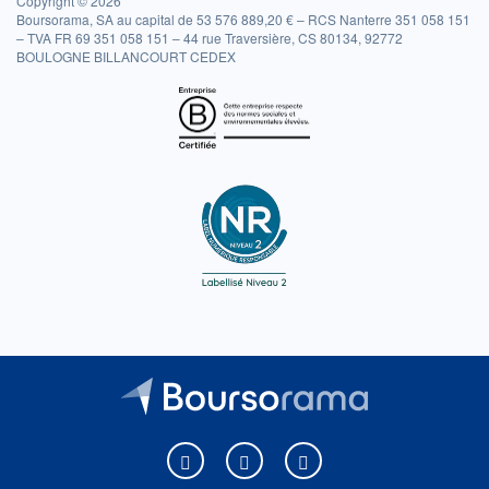
Copyright © 2026
Boursorama, SA au capital de 53 576 889,20 € – RCS Nanterre 351 058 151
– TVA FR 69 351 058 151 – 44 rue Traversière, CS 80134, 92772
BOULOGNE BILLANCOURT CEDEX
Boursorama sur Facebook
Boursorama sur X
Boursorama sur Youtu