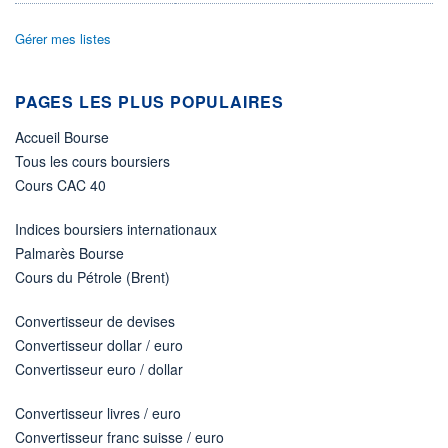
DIVIDENDE
0,00 GBX
-
Gérer mes listes
PROCHAIN
DIVIDENDE
-
PAGES LES PLUS POPULAIRES
ÉLIGIBILITÉ
Non éligible
Accueil Bourse
Boursobank
Tous les cours boursiers
Cours CAC 40
+ PORTEFEUILLE
+ LISTE
Indices boursiers internationaux
Palmarès Bourse
Cours du Pétrole (Brent)
Convertisseur de devises
Convertisseur dollar / euro
Convertisseur euro / dollar
Convertisseur livres / euro
Convertisseur franc suisse / euro