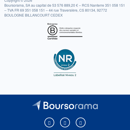
Copyright © 2026
Boursorama, SA au capital de 53 576 889,20 € – RCS Nanterre 351 058 151
– TVA FR 69 351 058 151 – 44 rue Traversière, CS 80134, 92772
BOULOGNE BILLANCOURT CEDEX
Boursorama sur Facebook
Boursorama sur X
Boursorama sur Youtu