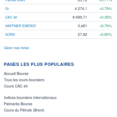
4 274,1
+0,79%
Or
ÉLIGIBILITÉ
Non éligible
Boursobank
8 699,71
+0,35%
CAC 40
0,461
+9,76%
HAFFNER ENERGY
+ PORTEFEUILLE
+ LISTE
27,82
+0,80%
2CRSI
Gérer mes listes
PAGES LES PLUS POPULAIRES
Accueil Bourse
Tous les cours boursiers
Cours CAC 40
Indices boursiers internationaux
Palmarès Bourse
Cours du Pétrole (Brent)