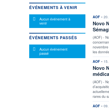
ÉVÉNEMENTS À VENIR
informatio
AOF
•
20.
Message d'information
Aucun événement à
Novo N
venir
Sémagl
ÉVÉNEMENTS PASSÉS
(AOF) - No
concernant
novembre à
Message d'information
Aucun événement
les donnée
passé
informatio
AOF
•
15.
Novo No
médica
(AOF) - No
d’acquisit
actuelleme
rares du s
informatio
AOF
•
09.