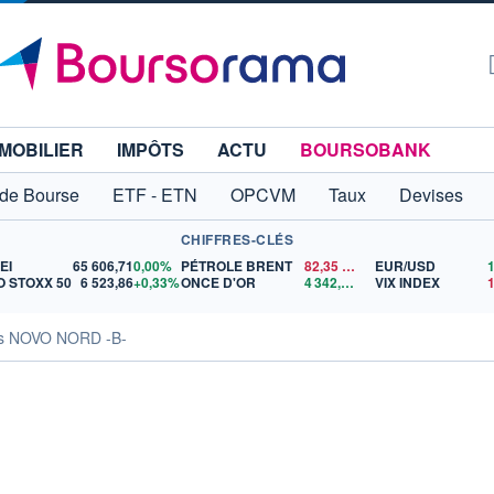
MOBILIER
IMPÔTS
ACTU
BOURSOBANK
 de Bourse
ETF - ETN
OPCVM
Taux
Devises
CHIFFRES-CLÉS
EI
65 606,71
0,00%
PÉTROLE BRENT
82,35
$US
EUR/USD
 STOXX 50
6 523,86
+0,33%
ONCE D'OR
4 342,26
$US
VIX INDEX
tés NOVO NORD -B-