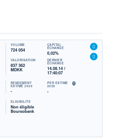
VOLUME
CAPITAL
ÉCHANGÉ
724 054
0,02%
VALORISATION
DERNIER
ÉCHANGE
837 362
14.08.14 /
MDKK
17:40:07
RENDEMENT
PER ESTIMÉ
ESTIMÉ 2026
2026
-
-
ÉLIGIBILITÉ
Non éligible
Boursobank