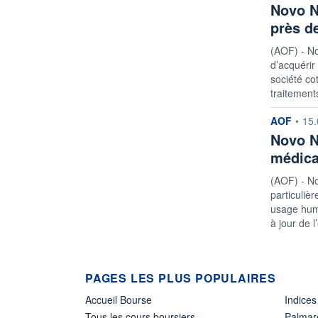
Novo N
près de
(AOF) - No
d’acquérir
société co
traitement
informatio
AOF
•
15.
Novo N
médica
(AOF) - N
particuliè
usage hum
à jour de 
PAGES LES PLUS POPULAIRES
Accueil Bourse
Indices
Tous les cours boursiers
Palmar