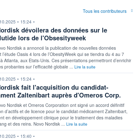
Tous les contributeurs
n fournie par
10.2025
•
15:24
•
ordisk dévoilera des données sur le
utide lors de l'Obsesityweek
vo Nordisk a annoncé la publication de nouvelles données
 l’étude Oasis 4 lors de l’ObesityWeek qui se tiendra du 4 au 7
 Atlanta, aux Etats-Unis. Ces présentations permettront d’enrichir
s probantes sur l’efficacité globale ...
Lire la suite
n fournie par
10.2025
•
15:24
•
rdisk fait l'acquisition du candidat-
ment Zaltenibart auprès d'Omeros Corp.
vo Nordisk et Omeros Corporation ont signé un accord définitif
ion d’actifs et de licence pour le candidat-médicament Zaltenibart,
nt en développement clinique pour le traitement des maladies
ang et des reins. Novo Nordisk ...
Lire la suite
n fournie par
10.2025
•
15:40
•