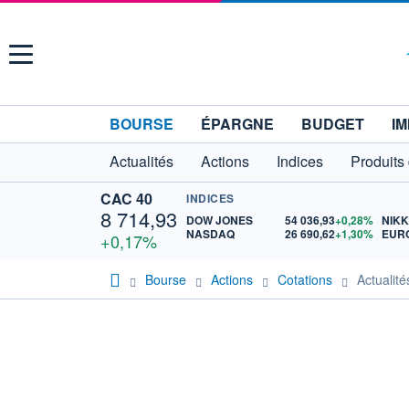
Menu
BOURSE
ÉPARGNE
BUDGET
IM
Actualités
Actions
Indices
Produits
CAC 40
INDICES
8 714,93
DOW JONES
54 036,93
+0,28%
NIKK
NASDAQ
26 690,62
+1,30%
EURO
+0,17%
Bourse
Actions
Cotations
Actuali