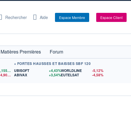
Rechercher
Aide
Espace Membre
Espace Client
Matières Premières
Forum
+ FORTES HAUSSES ET BAISSES SBF 120
1,1559
$US
UBISOFT
+4,43%
WORLDLINE
-5,12%
14,90
$US
ABIVAX
+3,54%
EUTELSAT
-4,58%