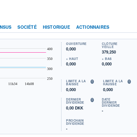
NSUS
SOCIÉTÉ
HISTORIQUE
ACTIONNAIRES
OUVERTURE
CLÔTURE
VEILLE
0,000
400
379,250
+ HAUT
+ BAS
350
0,000
0,000
300
250
LIMITE À LA
LIMITE À LA
11h34
14h08
BAISSE
HAUSSE
0,000
0,000
DERNIER
DATE
DIVIDENDE
DERNIER
DIVIDENDE
0,00 DKK
-
PROCHAIN
DIVIDENDE
-