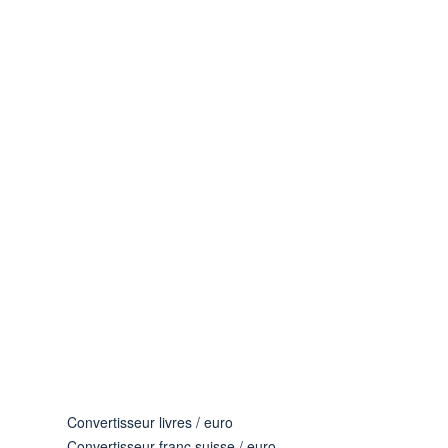
Convertisseur livres / euro
Convertisseur franc suisse / euro