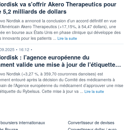
ordisk va s'offrir Akero Therapeutics pour
 5,2 milliards de dollars
vo Nordisk a annoncé la conclusion d’un accord définitif en vue
 l’Américain Akero Therapeutics (+17,15%, à 54,47 dollars), une
tée en bourse aux États-Unis en phase clinique qui développe des
s innovants pour les patients ...
Lire la suite
n fournie par
09.2025
•
16:12
•
ordisk : l'agence européenne du
ment valide une mise à jour de l'étiquette…
ovo Nordisk (+3,27 %, à 359,70 couronnes danoises) est
rement entouré après la décision du Comité des médicaments à
ain de l’Agence européenne du médicament d’approuver une mise
l’étiquette du Rybelsus. Cette mise à jour va ...
Lire la suite
 boursiers internationaux
Convertisseur de devises
ès Bourse
Convertisseur dollar / euro