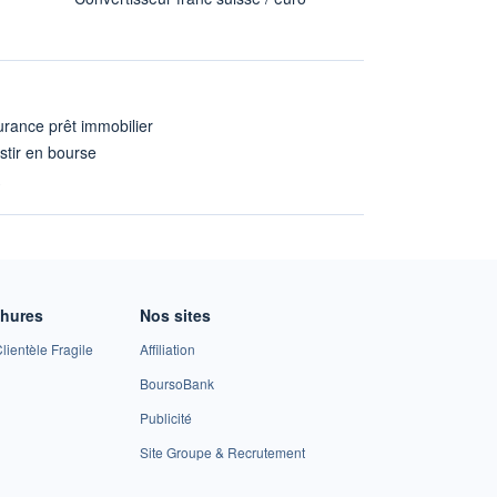
rance prêt immobilier
stir en bourse
A
chures
Nos sites
lientèle Fragile
Affiliation
BoursoBank
Publicité
Site Groupe & Recrutement