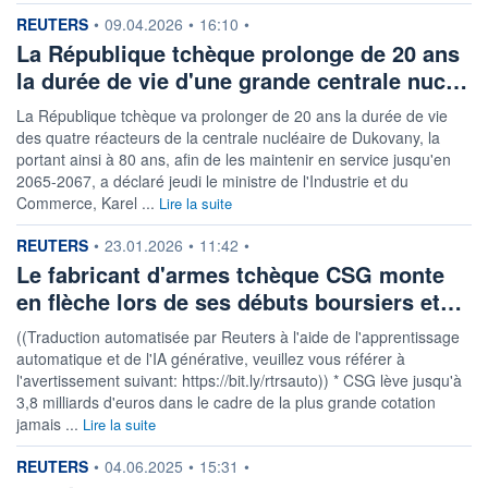
DIVIDENDE
0,00 CZK
information fournie par
REUTERS
•
09.04.2026
•
16:10
•
-
La République tchèque prolonge de 20 ans
PROCHAIN
la durée de vie d'une grande centrale nuc…
DIVIDENDE
-
La République tchèque va prolonger de 20 ans la durée de vie
ÉLIGIBILITÉ
des quatre réacteurs de la centrale nucléaire de Dukovany, la
Non éligible
portant ainsi à 80 ans, afin de les maintenir en service jusqu'en
Boursobank
2065-2067, a déclaré jeudi le ministre de l'Industrie et du
Commerce, Karel ...
Lire la suite
+ PORTEFEUILLE
+ LISTE
information fournie par
REUTERS
•
23.01.2026
•
11:42
•
Le fabricant d'armes tchèque CSG monte
en flèche lors de ses débuts boursiers et…
((Traduction automatisée par Reuters à l'aide de l'apprentissage
automatique et de l'IA générative, veuillez vous référer à
l'avertissement suivant: https://bit.ly/rtrsauto)) * CSG lève jusqu'à
3,8 milliards d'euros dans le cadre de la plus grande cotation
jamais ...
Lire la suite
information fournie par
REUTERS
•
04.06.2025
•
15:31
•