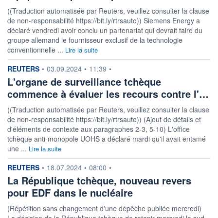
((Traduction automatisée par Reuters, veuillez consulter la clause
de non-responsabilité https://bit.ly/rtrsauto)) Siemens Energy a
déclaré vendredi avoir conclu un partenariat qui devrait faire du
groupe allemand le fournisseur exclusif de la technologie
conventionnelle ...
Lire la suite
information fournie par
REUTERS
•
03.09.2024
•
11:39
•
L'organe de surveillance tchèque
commence à évaluer les recours contre l'…
((Traduction automatisée par Reuters, veuillez consulter la clause
de non-responsabilité https://bit.ly/rtrsauto)) (Ajout de détails et
d'éléments de contexte aux paragraphes 2-3, 5-10) L'office
tchèque anti-monopole UOHS a déclaré mardi qu'il avait entamé
une ...
Lire la suite
information fournie par
REUTERS
•
18.07.2024
•
08:00
•
La République tchèque, nouveau revers
pour EDF dans le nucléaire
(Répétition sans changement d'une dépêche publiée mercredi)
La décision de la République tchèque de retenir mercredi le sud-