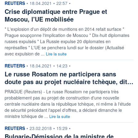
information fournie par
REUTERS
•
18.04.2021
•
22:57
•
Crise diplomatique entre Prague et
Moscou, l'UE mobilisée
* L'explosion d'un dépôt de munitions en 2014 refait surface *
Prague soupçonne l'implication de Moscou * Dix-huit diplomates
russes expulsés * La Russie expulse 20 diplomates en
représailles * L'UE se penchera lundi sur le dossier (Actualisé
avec expulsion de ...
Lire la suite
information fournie par
REUTERS
•
18.04.2021
•
14:23
•
Le russe Rosatom ne participera sans
doute pas au projet nucléaire tchèque, dit…
PRAGUE (Reuters) - Le russe Rosatom ne participera très
probablement pas au projet de construction d'une nouvelle
centrale nucléaire dans la république tchèque, ni même à l'étude
de sécurité précédant l'appel d'offres, a déclaré dimanche le
ministre tchèque de ...
Lire la suite
information fournie par
REUTERS
•
23.02.2018
•
15:29
•
Bulgarie-Démission de la ministre de