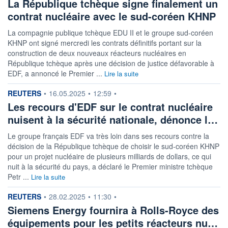
La République tchèque signe finalement un
contrat nucléaire avec le sud-coréen KHNP
La compagnie publique tchèque EDU II et le groupe sud-coréen
KHNP ont signé mercredi les contrats définitifs portant sur la
construction de deux nouveaux réacteurs nucléaires en
République tchèque après une décision de justice défavorable à
EDF, a annoncé le Premier ...
Lire la suite
information fournie par
REUTERS
•
16.05.2025
•
12:59
•
Les recours d'EDF sur le contrat nucléaire
nuisent à la sécurité nationale, dénonce l…
Le groupe français EDF va très loin dans ses recours contre la
décision de la République tchèque de choisir le sud-coréen KHNP
pour un projet nucléaire de plusieurs milliards de dollars, ce qui
nuit à la sécurité du pays, a déclaré le Premier ministre tchèque
Petr ...
Lire la suite
information fournie par
REUTERS
•
28.02.2025
•
11:30
•
Siemens Energy fournira à Rolls-Royce des
équipements pour les petits réacteurs nu…