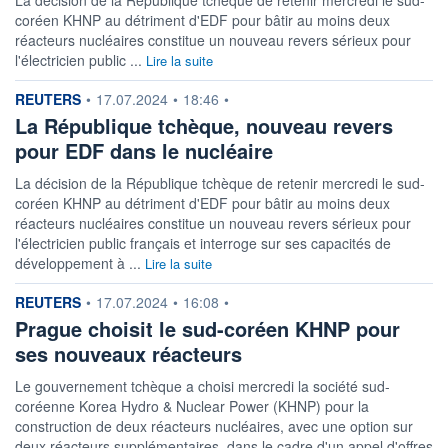
coréen KHNP au détriment d'EDF pour bâtir au moins deux
réacteurs nucléaires constitue un nouveau revers sérieux pour
l'électricien public ...
Lire la suite
information fournie par
REUTERS
•
17.07.2024
•
18:46
•
La République tchèque, nouveau revers
pour EDF dans le nucléaire
La décision de la République tchèque de retenir mercredi le sud-
coréen KHNP au détriment d'EDF pour bâtir au moins deux
réacteurs nucléaires constitue un nouveau revers sérieux pour
l'électricien public français et interroge sur ses capacités de
développement à ...
Lire la suite
information fournie par
REUTERS
•
17.07.2024
•
16:08
•
Prague choisit le sud-coréen KHNP pour
ses nouveaux réacteurs
Le gouvernement tchèque a choisi mercredi la société sud-
coréenne Korea Hydro & Nuclear Power (KHNP) pour la
construction de deux réacteurs nucléaires, avec une option sur
deux réacteurs supplémentaires, dans le cadre d'un appel d'offres