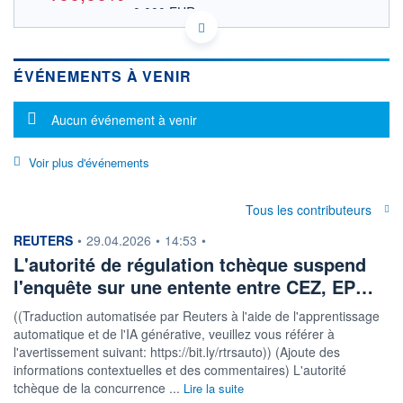
0,000 EUR
VALEUR INDICATIVE
CZ0005112300 0NZF
DONNÉES TEMPS DIFFÉRÉ
ÉVÉNEMENTS À VENIR
Politique d'exécution
Cotation sur les autres places
Message d'information
Aucun événement à venir
OUVERTURE
CLÔTURE VEILLE
0,000
545,000
Voir plus d'événements
+ HAUT
+ BAS
0,000
0,000
VOLUME
CAPITAL ÉCHANGÉ
Tous les contributeurs
2 796
0,00%
information fournie par
REUTERS
•
29.04.2026
•
14:53
•
VALORISATION
DERNIER ÉCHANGE
-
L'autorité de régulation tchèque suspend
l'enquête sur une entente entre CEZ, EP…
LIMITE À LA
LIMITE À LA
BAISSE
HAUSSE
0,000
0,000
((Traduction automatisée par Reuters à l'aide de l'apprentissage
automatique et de l'IA générative, veuillez vous référer à
RENDEMENT
PER ESTIMÉ
ESTIMÉ 2026
2026
l'avertissement suivant: https://bit.ly/rtrsauto)) (Ajoute des
-
-
informations contextuelles et des commentaires) L'autorité
tchèque de la concurrence ...
Lire la suite
DERNIER
DATE
DIVIDENDE
DERNIER