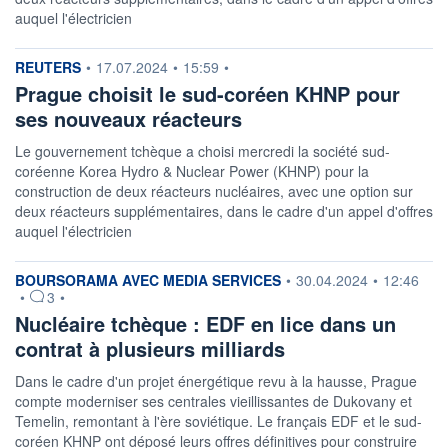
auquel l'électricien
information fournie par
REUTERS
•
17.07.2024
•
15:59
•
Prague choisit le sud-coréen KHNP pour
ses nouveaux réacteurs
Le gouvernement tchèque a choisi mercredi la société sud-
coréenne Korea Hydro & Nuclear Power (KHNP) pour la
construction de deux réacteurs nucléaires, avec une option sur
deux réacteurs supplémentaires, dans le cadre d'un appel d'offres
auquel l'électricien
information fournie par
BOURSORAMA AVEC MEDIA SERVICES
•
30.04.2024
•
12:46
•
3
•
Nucléaire tchèque : EDF en lice dans un
contrat à plusieurs milliards
Dans le cadre d'un projet énergétique revu à la hausse, Prague
compte moderniser ses centrales vieillissantes de Dukovany et
Temelin, remontant à l'ère soviétique. Le français EDF et le sud-
coréen KHNP ont déposé leurs offres définitives pour construire