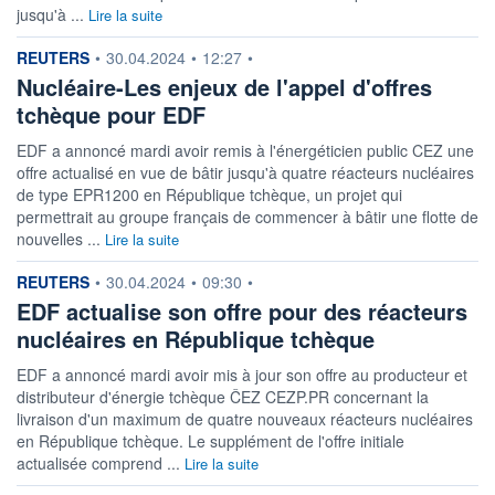
jusqu'à ...
Lire la suite
information fournie par
REUTERS
•
30.04.2024
•
12:27
•
Nucléaire-Les enjeux de l'appel d'offres
tchèque pour EDF
EDF a annoncé mardi avoir remis à l'énergéticien public CEZ une
offre actualisé en vue de bâtir jusqu'à quatre réacteurs nucléaires
de type EPR1200 en République tchèque, un projet qui
permettrait au groupe français de commencer à bâtir une flotte de
nouvelles ...
Lire la suite
information fournie par
REUTERS
•
30.04.2024
•
09:30
•
EDF actualise son offre pour des réacteurs
nucléaires en République tchèque
EDF a annoncé mardi avoir mis à jour son offre au producteur et
distributeur d'énergie tchèque ČEZ CEZP.PR concernant la
livraison d'un maximum de quatre nouveaux réacteurs nucléaires
en République tchèque. Le supplément de l'offre initiale
actualisée comprend ...
Lire la suite