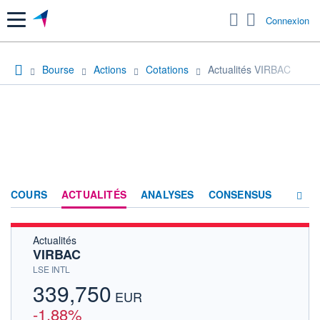
Menu
Connexion
Bourse
Actions
Cotations
Actualités VIRBAC
COURS
ACTUALITÉS
ANALYSES
CONSENSUS
Actualités
SOCIÉTÉ
VIRBAC
HISTORIQUE
LSE INTL
339,750
ACTIONNAIRES
EUR
-1,88%