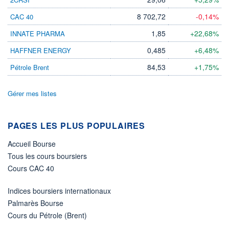
DIVIDENDE
0,00 EUR
-
8 702,72
-0,14%
CAC 40
PROCHAIN
DIVIDENDE
1,85
+22,68%
INNATE PHARMA
-
0,485
+6,48%
HAFFNER ENERGY
ÉLIGIBILITÉ
Non éligible
84,53
+1,75%
Pétrole Brent
Boursobank
Gérer mes listes
+ PORTEFEUILLE
+ LISTE
PAGES LES PLUS POPULAIRES
Accueil Bourse
Tous les cours boursiers
Cours CAC 40
Indices boursiers internationaux
Palmarès Bourse
Cours du Pétrole (Brent)